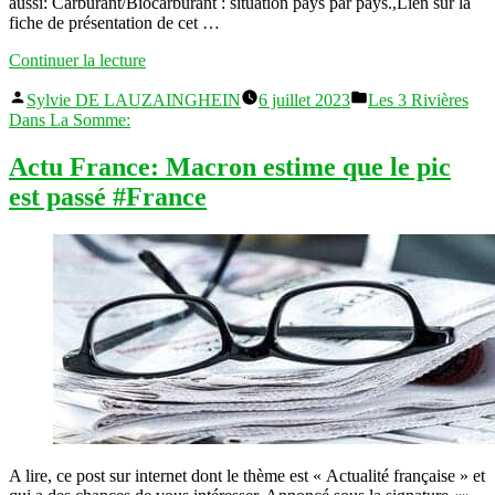
aussi: Carburant/Biocarburant : situation pays par pays.,Lien sur la
fiche de présentation de cet …
« Actu
Continuer la lecture
nationale:
Publié
Publié
ces
Sylvie DE LAUZAINGHEIN
6 juillet 2023
Les 3 Rivières
par
dans
politiques
Dans La Somme:
qui
attisent
Actu France: Macron estime que le pic
le
est passé #France
feu
#France »
A lire, ce post sur internet dont le thème est « Actualité française » et