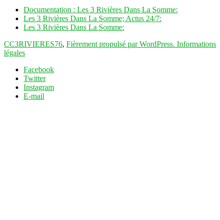
Documentation : Les 3 Rivières Dans La Somme:
Les 3 Rivières Dans La Somme; Actus 24/7:
Les 3 Rivières Dans La Somme:
CC3RIVIERES76
,
Fièrement propulsé par WordPress.
Informations
légales
Facebook
Twitter
Instagram
E-mail