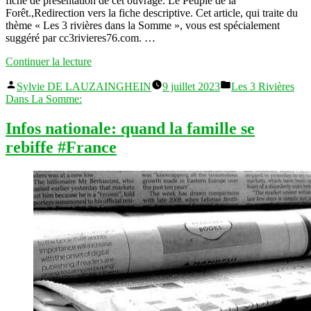
fiche de présentation de cet ouvrage. Le Peuple de la
Forêt.,Redirection vers la fiche descriptive. Cet article, qui traite du
thème « Les 3 rivières dans la Somme », vous est spécialement
suggéré par cc3rivieres76.com. …
« Actualités
Continuer la lecture
française:
Publié
Publié
Rapport
Sylvie DE LAUZAINGHEIN
9 juillet 2023
Les 3 Rivières
par
dans
EMS
Dans La Somme:
Paris
du
Infos nationale: quand la famille se
9
rebiffe #France
juillet
2023 »