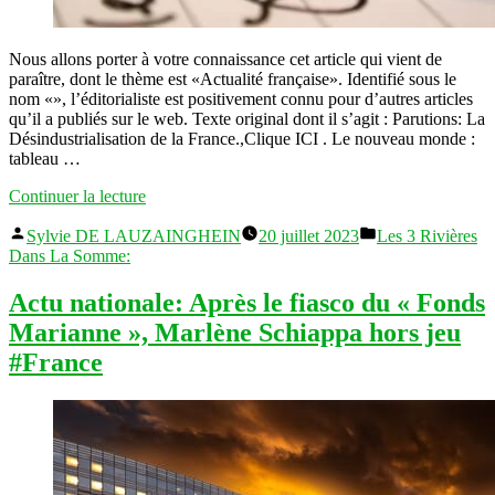
Nous allons porter à votre connaissance cet article qui vient de
paraître, dont le thème est «Actualité française». Identifié sous le
nom «», l’éditorialiste est positivement connu pour d’autres articles
qu’il a publiés sur le web. Texte original dont il s’agit : Parutions: La
Désindustrialisation de la France.,Clique ICI . Le nouveau monde :
tableau …
« Informations
Continuer la lecture
France:
Publié
Publié
le
Sylvie DE LAUZAINGHEIN
20 juillet 2023
Les 3 Rivières
par
dans
Parlement
Dans La Somme:
valide
un
Actu nationale: Après le fiasco du « Fonds
projet
Marianne », Marlène Schiappa hors jeu
de
loi
#France
en
express
#France »