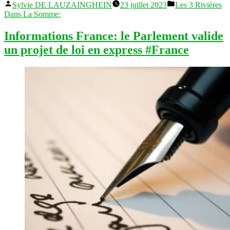
Publié
Publié
les
Sylvie DE LAUZAINGHEIN
23 juillet 2023
Les 3 Rivières
par
dans
Bleues
Dans La Somme:
à
l’assaut
Informations France: le Parlement valide
du
un projet de loi en express #France
mondial
#France »