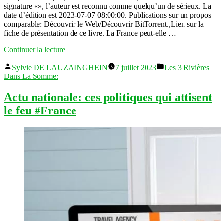
signature «», l’auteur est reconnu comme quelqu’un de sérieux. La
date d’édition est 2023-07-07 08:00:00. Publications sur un propos
comparable: Découvrir le Web/Découvrir BitTorrent.,Lien sur la
fiche de présentation de ce livre. La France peut-elle …
« Actualités
Continuer la lecture
France:
Publié
Publié
Élisabeth
Sylvie DE LAUZAINGHEIN
7 juillet 2023
Les 3 Rivières
par
dans
Borne
Dans La Somme:
sauvée
par
Actu nationale: ces politiques qui attisent
les
le feu #France
émeutes ?
#France »