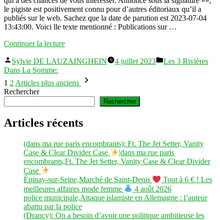
qui a des chances de vous intéresser. Annoncé sous la signature «»,
le pigiste est positivement connu pour d’autres éditoriaux qu’il a
publiés sur le web. Sachez que la date de parution est 2023-07-04
13:43:00. Voici lle texte mentionné : Publications sur …
« Actu
Continuer la lecture
France:
Publié
Publié
Macron
Sylvie DE LAUZAINGHEIN
4 juillet 2023
Les 3 Rivières
par
dans
estime
Dans La Somme:
Pagination
que
1
2
Articles plus anciens
le
des
Rechercher
pic
Rechercher
publications
est
passé
Articles récents
#France »
(dans ma rue paris encombrants): Ft. The Jet Setter, Vanity
Case & Clear Divider Case
|dans ma rue paris
encombrants,Ft. The Jet Setter, Vanity Case & Clear Divider
Case
Épinay-sur-Seine,Marché de Saint-Denis
Tout à 6 € ! Les
meilleures affaires mode femme
4 août 2026
police municipale,Attaque islamiste en Allemagne : l’auteur
abattu par la police
(Drancy): On a besoin d’avoir une politique ambitieuse les