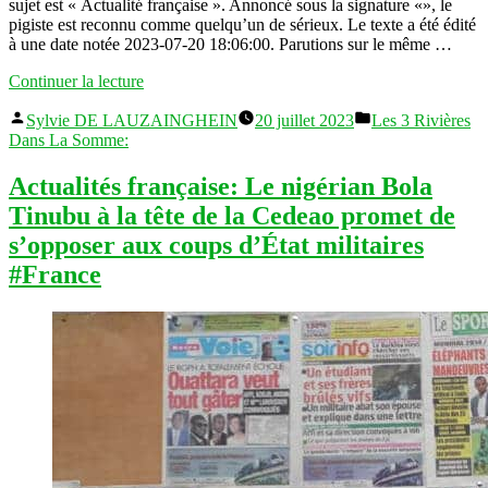
sujet est « Actualité française ». Annoncé sous la signature «», le
pigiste est reconnu comme quelqu’un de sérieux. Le texte a été édité
à une date notée 2023-07-20 18:06:00. Parutions sur le même …
« Actu
Continuer la lecture
nationale:
Publié
Publié
Après
Sylvie DE LAUZAINGHEIN
20 juillet 2023
Les 3 Rivières
par
dans
le
Dans La Somme:
fiasco
du
Actualités française: Le nigérian Bola
« Fonds
Tinubu à la tête de la Cedeao promet de
Marianne »,
Marlène
s’opposer aux coups d’État militaires
Schiappa
#France
hors
jeu
#France »