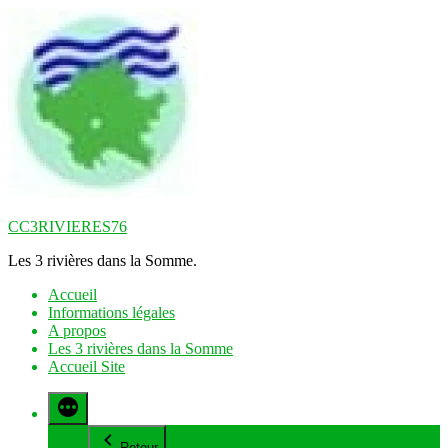
Aller
au
contenu
CC3RIVIERES76
Les 3 rivières dans la Somme.
Accueil
Informations légales
A propos
Les 3 rivières dans la Somme
Accueil Site
Retour