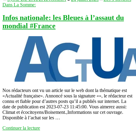
par
dans
France
Dans La Somme:
accuse
Moscou
Infos nationale: les Bleues à l’assaut du
de
mondial #France
viser
« délibérément »
patrimoine
et
sites
civils
#France »
Nos rédacteurs ont vu un article sur le web dont la thématique est
«Actualité française». Annoncé sous la signature «», le rédacteur est
connu et fiable pour d’autres posts qu’il a publiés sur internet. La
date de publication est 2023-07-23 11:45:00. Vous aimerez aussi:
Climat et écocitoyens/Boisement.,Informations sur cet ouvrage.
Disponible à l’achat sur les …
« Infos
Continuer la lecture
nationale: