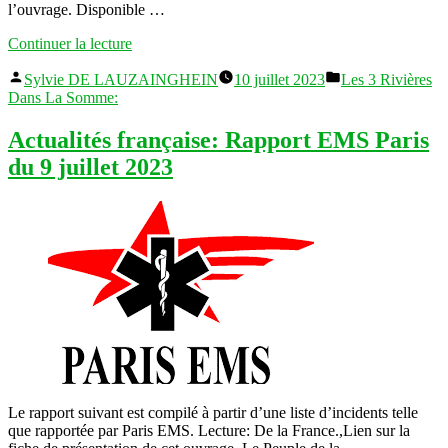
l’ouvrage. Disponible …
« Actualités
Continuer la lecture
française:
Publié
Publié
Le
Sylvie DE LAUZAINGHEIN
10 juillet 2023
Les 3 Rivières
par
dans
nigérian
Dans La Somme:
Bola
Tinubu
Actualités française: Rapport EMS Paris
à
du 9 juillet 2023
la
tête
de
la
Cedeao promet
de
s’opposer
aux
coups
d’État militaires
#France »
Le rapport suivant est compilé à partir d’une liste d’incidents telle
que rapportée par Paris EMS. Lecture: De la France.,Lien sur la