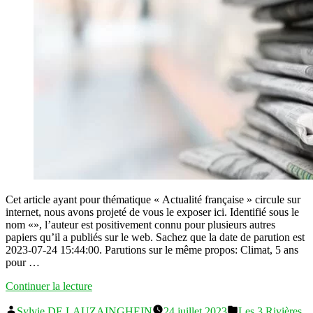
Cet article ayant pour thématique « Actualité française » circule sur
internet, nous avons projeté de vous le exposer ici. Identifié sous le
nom «», l’auteur est positivement connu pour plusieurs autres
papiers qu’il a publiés sur le web. Sachez que la date de parution est
2023-07-24 15:44:00. Parutions sur le même propos: Climat, 5 ans
pour …
« Informations
Continuer la lecture
France:
Publié
Publié
la
Sylvie DE LAUZAINGHEIN
24 juillet 2023
Les 3 Rivières