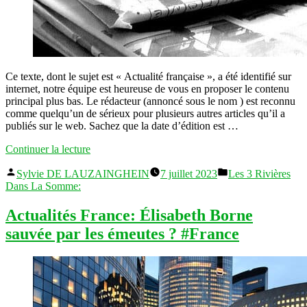
Ce texte, dont le sujet est « Actualité française », a été identifié sur
internet, notre équipe est heureuse de vous en proposer le contenu
principal plus bas. Le rédacteur (annoncé sous le nom ) est reconnu
comme quelqu’un de sérieux pour plusieurs autres articles qu’il a
publiés sur le web. Sachez que la date d’édition est …
« Infos
Continuer la lecture
nationale:
Publié
Publié
quand
Sylvie DE LAUZAINGHEIN
7 juillet 2023
Les 3 Rivières
par
dans
la
Dans La Somme:
famille
se
Actualités France: Élisabeth Borne
rebiffe
sauvée par les émeutes ? #France
#France »