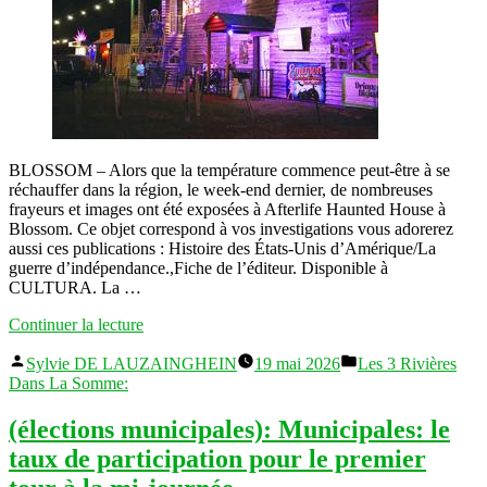
BLOSSOM – Alors que la température commence peut-être à se
réchauffer dans la région, le week-end dernier, de nombreuses
frayeurs et images ont été exposées à Afterlife Haunted House à
Blossom. Ce objet correspond à vos investigations vous adorerez
aussi ces publications : Histoire des États-Unis d’Amérique/La
guerre d’indépendance.,Fiche de l’éditeur. Disponible à
CULTURA. La …
« France:
Continuer la lecture
Horror-
Publié
Publié
time
Sylvie DE LAUZAINGHEIN
19 mai 2026
Les 3 Rivières
par
dans
Blues :
Dans La Somme:
Afterlife
Haunted
(élections municipales): Municipales: le
house
taux de participation pour le premier
fait
vibrer