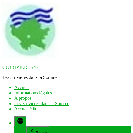
Aller
au
contenu
CC3RIVIERES76
Les 3 rivières dans la Somme.
Accueil
Informations légales
A propos
Les 3 rivières dans la Somme
Accueil Site
Retour