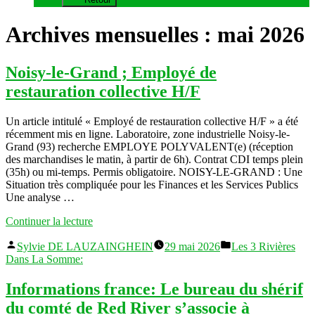
Archives mensuelles :
mai 2026
Noisy-le-Grand ; Employé de
restauration collective H/F
Un article intitulé « Employé de restauration collective H/F » a été
récemment mis en ligne. Laboratoire, zone industrielle Noisy-le-
Grand (93) recherche EMPLOYE POLYVALENT(e) (réception
des marchandises le matin, à partir de 6h). Contrat CDI temps plein
(35h) ou mi-temps. Permis obligatoire. NOISY-LE-GRAND : Une
Situation très compliquée pour les Finances et les Services Publics
Une analyse …
« Noisy-
Continuer la lecture
le-
Publié
Publié
Grand
Sylvie DE LAUZAINGHEIN
29 mai 2026
Les 3 Rivières
par
dans
;
Dans La Somme:
Employé
de
Informations france: Le bureau du shérif
restauration
du comté de Red River s’associe à
collective