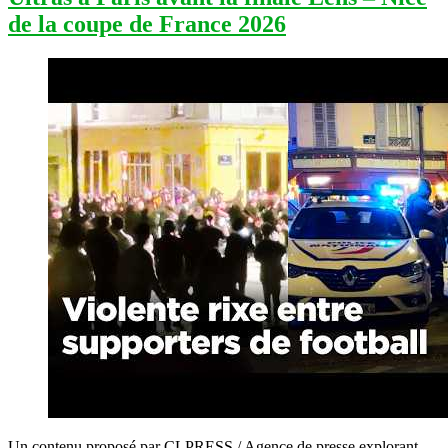
Douchy-
de la coupe de France 2026
Montcorbon
en
a
assez »
Un contenu proposé par CLPRESS / Agence de presse explorant