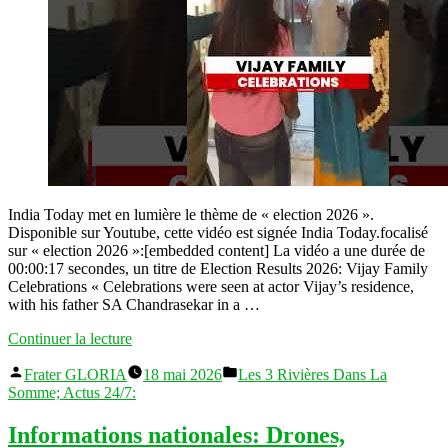
India Today met en lumière le thème de « election 2026 ».
Disponible sur Youtube, cette vidéo est signée India Today.focalisé
sur « election 2026 »:[embedded content] La vidéo a une durée de
00:00:17 secondes, un titre de Election Results 2026: Vijay Family
Celebrations « Celebrations were seen at actor Vijay’s residence,
with his father SA Chandrasekar in a …
« (election
Continuer la lecture
2026):
Publié
Publié
Election
Frater GLORIA
18 mai 2026
Les 3 Rivières Dans La
par
dans
Results
Somme; Actus 24/7:
2026:
Vijay
Informations nationales: Drones,
Family