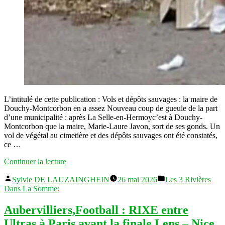
L’intitulé de cette publication : Vols et dépôts sauvages : la maire de
Douchy-Montcorbon en a assez Nouveau coup de gueule de la part
d’une municipalité : après La Selle-en-Hermoyc’est à Douchy-
Montcorbon que la maire, Marie-Laure Javon, sort de ses gonds. Un
vol de végétal au cimetière et des dépôts sauvages ont été constatés,
ce …
« Vols
Continuer la lecture
et
Publié
Publié
dépôts
Sylvie DE LAUZAINGHEIN
26 mai 2026
Les 3 Rivières
par
dans
sauvages
Dans La Somme:
:
la
Aubervilliers,Football : RIXE entre
maire
Ultras à Paris avant la finale Lens – Nice
de