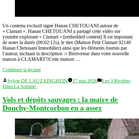
Un contenu exclusif signé Hanan CHETOUANI autour de
« Clamart ». Hanan CHETOUANI a partagé cette vidéo sur
youtube.explorant « Clamart »:[embedded content] Il est important
de noter la durée (00:02:12s), le titre (Maison Petit Clamart 92140
Hanan Chetouani Immobilier) ainsi que les éléments fournis par
l’auteur, incluant la description :« Bienvenue dans votre nouvelle
maison à CLAMART!!Cette maison …
« (Clamart):
Continuer la lecture
Maison
Publié
Publié
Petit
Sylvie DE LAUZAINGHEIN
27 mai 2026
Les 3 Rivières
par
dans
Clamart
Dans La Somme:
92140
Hanan
Vols et dépôts sauvages : la maire de
Chetouani
Douchy-Montcorbon en a assez
Immobilier »