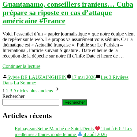
Guantanamo, conseillers iraniens… Cuba
Celebrations »
prépare sa riposte en cas d’attaque
américaine #France
Voici l’essentiel d’un « papier journalistique » que notre équipe vient
de repérer sur le web. Le propos va assurément vous séduire. Car la
thématique est « Actualité française ». Publié sur Le Parisien –
International, l’article suivant Signature . Date et heure de la
réception de la dépéche sur notre fil d’info: Date et heure de …
« Informations
Continuer la lecture
nationales:
Publié
Publié
Drones,
Sylvie DE LAUZAINGHEIN
17 mai 2026
Les 3 Rivières
par
dans
Guantanamo,
Dans La Somme:
Pagination
conseillers
1
2
3
Articles plus anciens
iraniens…
des
Rechercher
Cuba
Rechercher
publications
prépare
sa
Articles récents
riposte
en
cas
Épinay-sur-Seine,Marché de Saint-Denis
Tout à 6 € ! Les
d’attaque
meilleures affaires mode femme
4 août 2026