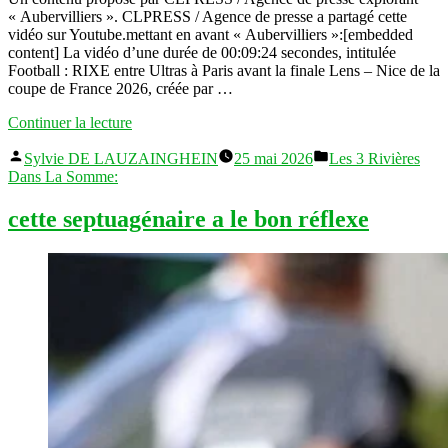
« Aubervilliers ». CLPRESS / Agence de presse a partagé cette
vidéo sur Youtube.mettant en avant « Aubervilliers »:[embedded
content] La vidéo d’une durée de 00:09:24 secondes, intitulée
Football : RIXE entre Ultras à Paris avant la finale Lens – Nice de la
coupe de France 2026, créée par …
« Aubervilliers,Football
Continuer la lecture
:
Publié
Publié
RIXE
Sylvie DE LAUZAINGHEIN
25 mai 2026
Les 3 Rivières
par
dans
entre
Dans La Somme:
Ultras
à
cette septuagénaire a le bon réflexe
Paris
avant
la
finale
Lens
–
Nice
de
la
coupe
de
France
2026 »