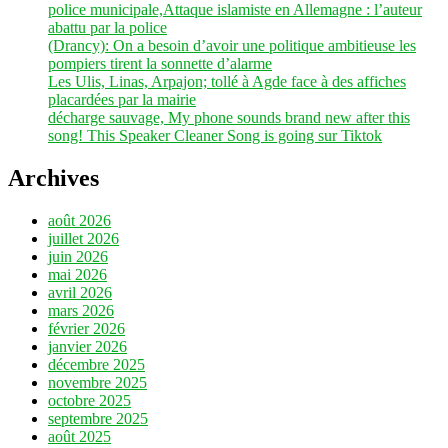
américaine
police municipale,Attaque islamiste en Allemagne : l’auteur
#France »
abattu par la police
(Drancy): On a besoin d’avoir une politique ambitieuse les
pompiers tirent la sonnette d’alarme
Les Ulis, Linas, Arpajon; tollé à Agde face à des affiches
placardées par la mairie
décharge sauvage, My phone sounds brand new after this
song! This Speaker Cleaner Song is going sur Tiktok
Archives
août 2026
juillet 2026
juin 2026
mai 2026
avril 2026
mars 2026
février 2026
janvier 2026
décembre 2025
novembre 2025
octobre 2025
septembre 2025
août 2025