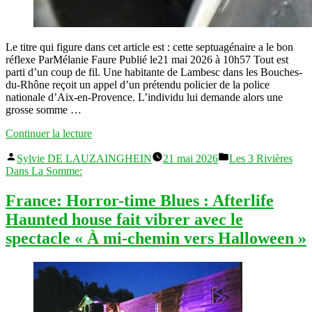
Le titre qui figure dans cet article est : cette septuagénaire a le bon
réflexe ParMélanie Faure Publié le21 mai 2026 à 10h57 Tout est
parti d’un coup de fil. Une habitante de Lambesc dans les Bouches-
du-Rhône reçoit un appel d’un prétendu policier de la police
nationale d’Aix-en-Provence. L’individu lui demande alors une
grosse somme …
« cette
Continuer la lecture
septuagénaire
Publié
Publié
a
Sylvie DE LAUZAINGHEIN
21 mai 2026
Les 3 Rivières
par
dans
le
Dans La Somme:
bon
réflexe »
France: Horror-time Blues : Afterlife
Haunted house fait vibrer avec le
spectacle « À mi-chemin vers Halloween »