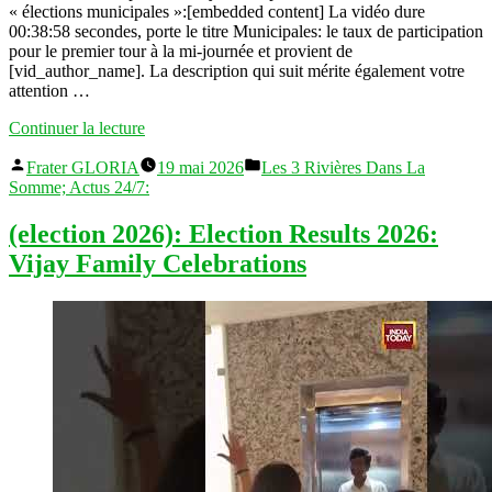
« élections municipales »:[embedded content] La vidéo dure
00:38:58 secondes, porte le titre Municipales: le taux de participation
pour le premier tour à la mi-journée et provient de
[vid_author_name]. La description qui suit mérite également votre
attention …
« (élections
Continuer la lecture
municipales):
Publié
Publié
Municipales:
Frater GLORIA
19 mai 2026
Les 3 Rivières Dans La
par
dans
le
Somme; Actus 24/7:
taux
de
(election 2026): Election Results 2026:
participation
Vijay Family Celebrations
pour
le
premier
tour
à
la
mi-
journée »