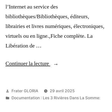
l’Internet au service des
bibliothèques/Bibliothèques, éditeurs,
librairies et livres numériques, électroniques,
virtuels ou en ligne.,Fiche complète. La
Libération de …
« Actus
Continuer la lecture
france:
GRATUIT:
Publié
Frater GLORIA
29 avril 2025
six
par
Publié
Documentation : Les 3 Rivières Dans La Somme:
étoiles
dans
Journée