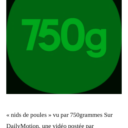
|
Nouvelles »
« nids de poules » vu par 750grammes Sur
DailyMotion, une vidéo postée par