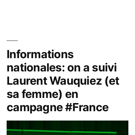
de
dans
pommes
de
terre »
Informations
nationales: on a suivi
Laurent Wauquiez (et
sa femme) en
campagne #France