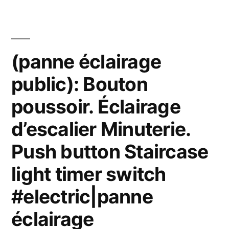
aux
obsèques
du
(panne éclairage
pape
public): Bouton
François
poussoir. Éclairage
divise
d’escalier Minuterie.
le
Push button Staircase
RN
light timer switch
#France »
#electric|panne
éclairage