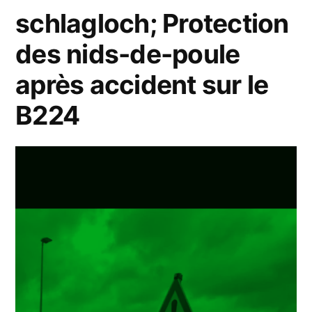
Push
schlagloch; Protection
button
des nids-de-poule
Staircase
après accident sur le
light
B224
timer
switch
#electric|panne
éclairage
public,Bouton
poussoir.
Éclairage
d’escalier