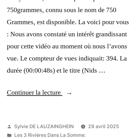
750grammes, connu sous le nom de 750
Grammes, est disponible. La voici pour vous
: Nous avons constaté un intérêt grandissant
pour cette vidéo au moment où nous l’avons
vue. Le compteur de vues indiquait: 394. La
durée (00:00:48s) et le titre (Nids …
« nids
Continuer la lecture
de
poules;
Publié
Sylvie DE LAUZAINGHEIN
29 avril 2025
Nids
par
Publié
Les 3 Rivières Dans La Somme: