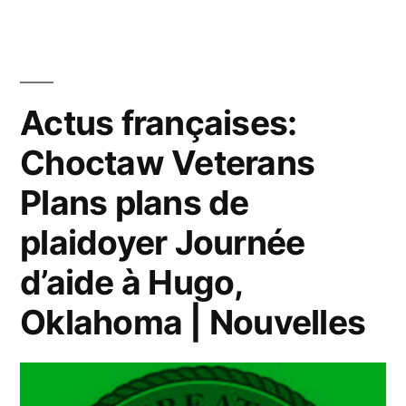
de
signature:
les
Actus françaises:
athlètes
Choctaw Veterans
de
Plans plans de
Paris
plaidoyer Journée
se
d’aide à Hugo,
dirigeant
Oklahoma | Nouvelles
vers
l’université
pour