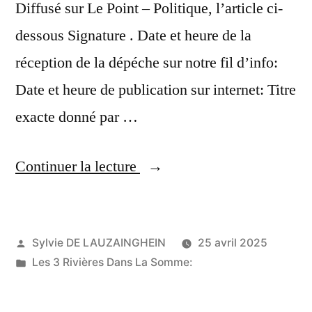
Diffusé sur Le Point – Politique, l’article ci-
dessous Signature . Date et heure de la
réception de la dépéche sur notre fil d’info:
Date et heure de publication sur internet: Titre
exacte donné par …
« Actualités
Continuer la lecture
France:
La
Publié
Sylvie DE LAUZAINGHEIN
25 avril 2025
présence
par
Publié
Les 3 Rivières Dans La Somme:
de
dans
Bardella