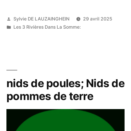
Choctaw
Publié
Sylvie DE LAUZAINGHEIN
29 avril 2025
Veterans
par
Publié
Les 3 Rivières Dans La Somme:
Plans
dans
plans
de
plaidoyer
Journée
nids de poules; Nids de
d’aide
pommes de terre
à
Hugo,
Oklahoma