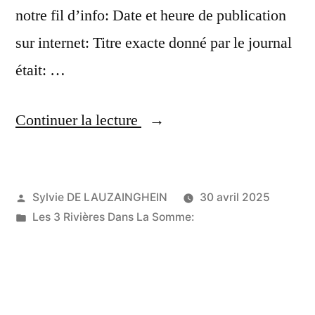
notre fil d’info: Date et heure de publication
sur internet: Titre exacte donné par le journal
était: …
« Informations
Continuer la lecture
françaises:
Fontana
Publié
Sylvie DE LAUZAINGHEIN
30 avril 2025
confirmé
par
Publié
Les 3 Rivières Dans La Somme:
à
dans
la
tête
d’EDF