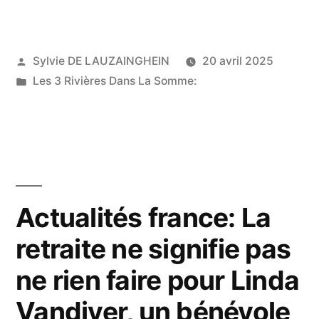
nationales:
Pourquoi
Publié
Sylvie DE LAUZAINGHEIN
20 avril 2025
la
par
Publié
Les 3 Rivières Dans La Somme:
condamnation
dans
de
Marine
Le Pen
fracture
Actualités france: La
la
retraite ne signifie pas
droite
ne rien faire pour Linda
intellectuelle
Vandiver, un bénévole
#France »