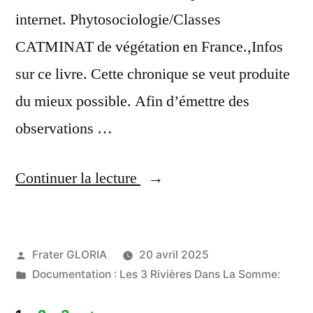
internet. Phytosociologie/Classes
CATMINAT de végétation en France.,Infos
sur ce livre. Cette chronique se veut produite
du mieux possible. Afin d’émettre des
observations …
« Actualités
Continuer la lecture
france:
La
Publié
Frater GLORIA
20 avril 2025
retraite
par
Publié
Documentation : Les 3 Rivières Dans La Somme:
ne
dans