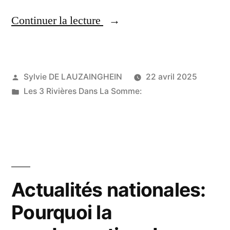
« schlagloch;
Continuer la lecture
Protection
des
Publié
Sylvie DE LAUZAINGHEIN
22 avril 2025
nids-
par
Publié
Les 3 Rivières Dans La Somme:
de-
dans
poule
après
accident
sur
Actualités nationales:
le
Pourquoi la
B224 »