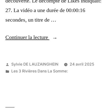
découverte. Le décompte de Likes indiquait:
27. La vidéo a une durée de 00:00:16
secondes, un titre de …
« (panne
Continuer la lecture
éclairage
public):
Publié
Sylvie DE LAUZAINGHEIN
24 avril 2025
Bouton
par
Publié
Les 3 Rivières Dans La Somme:
poussoir.
dans
Éclairage
d’escalier
Minuterie.