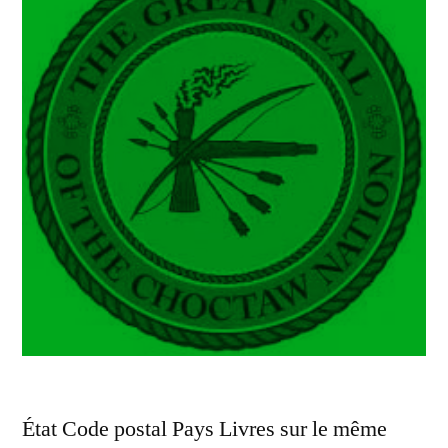
les
voyages
sportifs »
État Code postal Pays Livres sur le même