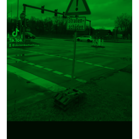
Minuterie.
Push
button
Staircase
light
timer
switch
#electric »