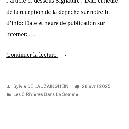
l’article ci-dessous Signature . Date et heure
de la réception de la dépéche sur notre fil
d’info: Date et heure de publication sur
internet: …
« Informations
Continuer la lecture
nationales:
on
Publié
Sylvie DE LAUZAINGHEIN
28 avril 2025
a
par
Publié
Les 3 Rivières Dans La Somme:
suivi
dans
Laurent
Wauquiez