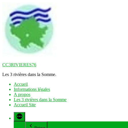
Aller
au
contenu
CC3RIVIERES76
Les 3 rivières dans la Somme.
Accueil
Informations légales
A propos
Les 3 rivières dans la Somme
Accueil Site
Retour