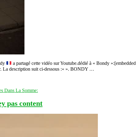
ndy
a partagé cette vidéo sur Youtube.dédié à « Bondy »:[embedded c
teur. La description suit ci-dessous :« ». BONDY …
res Dans La Somme:
ey pas content