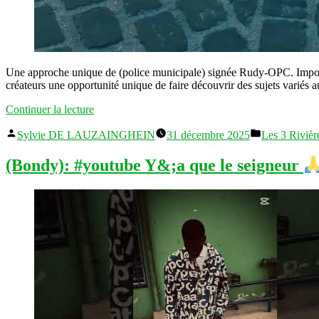
Une approche unique de (police municipale) signée Rudy-OPC. Impossib
créateurs une opportunité unique de faire découvrir des sujets variés 
« Tiktok
Continuer la lecture
(police
Publié
Publié
municipale):
Sylvie DE LAUZAINGHEIN
31 décembre 2025
Les 3 Riviè
par
dans
Tout
sera
(Bondy): #youtube Y&;a que le seigneur
plus
clair
si
tu
veux
avancer »