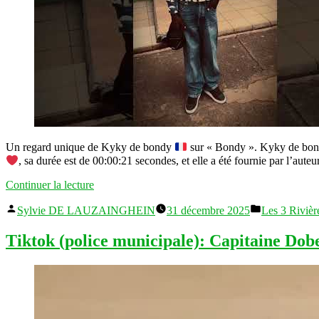
Un regard unique de Kyky de bondy
sur « Bondy ». Kyky de bo
, sa durée est de 00:00:21 secondes, et elle a été fournie par l’au
« (Bondy):
Continuer la lecture
#youtube
Publié
Publié
Y&;a
Sylvie DE LAUZAINGHEIN
31 décembre 2025
Les 3 Riviè
par
dans
que
le
Tiktok (police municipale): Capitaine Dob
seigneur
»