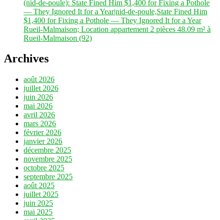
(nid-de-poule): State Fined Him $1,400 for Fixing a Pothole
— They Ignored It for a Year|nid-de-poule,State Fined Him
$1,400 for Fixing a Pothole — They Ignored It for a Year
Rueil-Malmaison; Location appartement 2 pièces 48.09 m² à
Rueil-Malmaison (92)
Archives
août 2026
juillet 2026
juin 2026
mai 2026
avril 2026
mars 2026
février 2026
janvier 2026
décembre 2025
novembre 2025
octobre 2025
septembre 2025
août 2025
juillet 2025
juin 2025
mai 2025