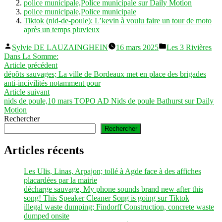
police municipale,Police municipale sur Daily Motion
police municipale,Police municipale
Tiktok (nid-de-poule): L’kevin à voulu faire un tour de moto
après un temps pluvieux
Publié
Publié
Sylvie DE LAUZAINGHEIN
16 mars 2025
Les 3 Rivières
par
dans
Dans La Somme:
Navigation
Article
Article précédent
précédent :
dépôts sauvages; La ville de Bordeaux met en place des brigades
de
anti-incivilités notamment pour
l’article
Article
Article suivant
suivant :
nids de poule,10 mars TOPO AD Nids de poule Bathurst sur Daily
Motion
Rechercher
Rechercher
Articles récents
Les Ulis, Linas, Arpajon; tollé à Agde face à des affiches
placardées par la mairie
décharge sauvage, My phone sounds brand new after this
song! This Speaker Cleaner Song is going sur Tiktok
illegal waste dumping; Findorff Construction, concrete waste
dumped onsite