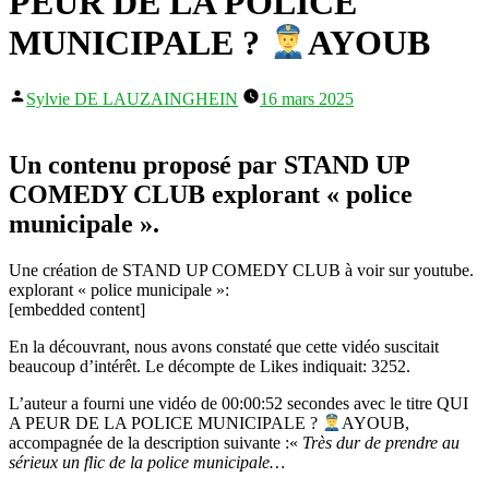
PEUR DE LA POLICE
MUNICIPALE ?
AYOUB
Publié
Sylvie DE LAUZAINGHEIN
16 mars 2025
par
Un contenu proposé par STAND UP
COMEDY CLUB explorant « police
municipale ».
Une création de STAND UP COMEDY CLUB à voir sur youtube.
explorant « police municipale »:
[embedded content]
En la découvrant, nous avons constaté que cette vidéo suscitait
beaucoup d’intérêt. Le décompte de Likes indiquait: 3252.
L’auteur a fourni une vidéo de 00:00:52 secondes avec le titre QUI
A PEUR DE LA POLICE MUNICIPALE ?
AYOUB,
accompagnée de la description suivante :«
Très dur de prendre au
sérieux un flic de la police municipale…