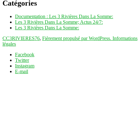
Catégories
Documentation : Les 3 Rivières Dans La Somme:
Les 3 Rivières Dans La Somme; Actus 24/7:
Les 3 Rivières Dans La Somme:
CC3RIVIERES76
,
Fièrement propulsé par WordPress.
Informations
légales
Facebook
Twitter
Instagram
E-mail