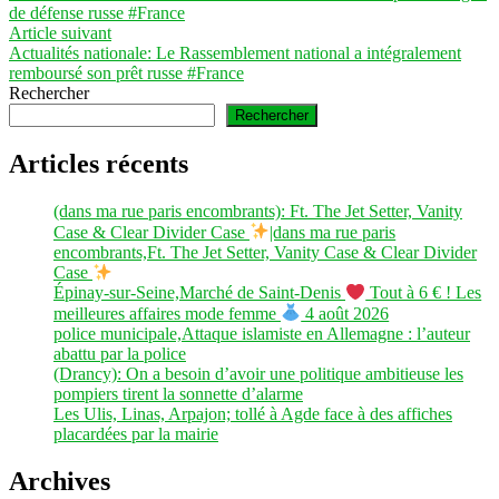
de
de défense russe #France
l’article
Article
Article suivant
suivant :
Actualités nationale: Le Rassemblement national a intégralement
remboursé son prêt russe #France
Rechercher
Rechercher
Articles récents
(dans ma rue paris encombrants): Ft. The Jet Setter, Vanity
Case & Clear Divider Case
|dans ma rue paris
encombrants,Ft. The Jet Setter, Vanity Case & Clear Divider
Case
Épinay-sur-Seine,Marché de Saint-Denis
Tout à 6 € ! Les
meilleures affaires mode femme
4 août 2026
police municipale,Attaque islamiste en Allemagne : l’auteur
abattu par la police
(Drancy): On a besoin d’avoir une politique ambitieuse les
pompiers tirent la sonnette d’alarme
Les Ulis, Linas, Arpajon; tollé à Agde face à des affiches
placardées par la mairie
Archives