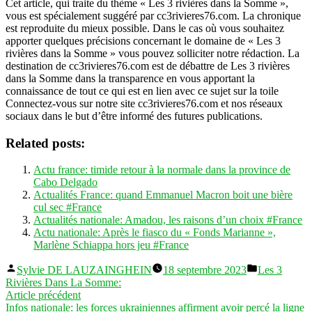
Cet article, qui traite du thème « Les 3 rivières dans la Somme »,
vous est spécialement suggéré par cc3rivieres76.com. La chronique
est reproduite du mieux possible. Dans le cas où vous souhaitez
apporter quelques précisions concernant le domaine de « Les 3
rivières dans la Somme » vous pouvez solliciter notre rédaction. La
destination de cc3rivieres76.com est de débattre de Les 3 rivières
dans la Somme dans la transparence en vous apportant la
connaissance de tout ce qui est en lien avec ce sujet sur la toile
Connectez-vous sur notre site cc3rivieres76.com et nos réseaux
sociaux dans le but d’être informé des futures publications.
Related posts:
Actu france: timide retour à la normale dans la province de
Cabo Delgado
Actualités France: quand Emmanuel Macron boit une bière
cul sec #France
Actualités nationale: Amadou, les raisons d’un choix #France
Actu nationale: Après le fiasco du « Fonds Marianne »,
Marlène Schiappa hors jeu #France
Publié
Publié
Sylvie DE LAUZAINGHEIN
18 septembre 2023
Les 3
par
dans
Rivières Dans La Somme:
Navigation
Article
Article précédent
précédent :
Infos nationale: les forces ukrainiennes affirment avoir percé la ligne