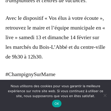
transplantées et centres de vacances.
Avec le dispositif « Vos élus à votre écoute »,
retrouvez le maire et l’équipe municipale en «
live » samedi 13 et dimanche 14 février sur
les marchés du Bois-L’Abbé et du centre-ville
de 9h30 à 12h30.
#ChampignySurMarne
#VosÉlusÀVotreÉcoute ».
Nous utilisons des cookies pour vous garantir la meilleure
expérience sur notre site web. Si vous continuez à utiliser ce
site, nous supposerons que vous en êtes satisfait.
OK
CHAMPIGNY-SUR-