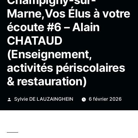
Marne,Vos Élus à votre
écoute #6 – Alain
CHATAUD
(Enseignement,
activités périscolaires
& restauration)
Publié
Sylvie DE LAUZAINGHEIN
6 février 2026
par