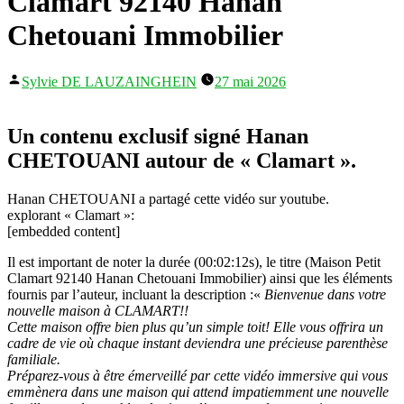
Clamart 92140 Hanan
Chetouani Immobilier
Publié
Sylvie DE LAUZAINGHEIN
27 mai 2026
par
Un contenu exclusif signé Hanan
CHETOUANI autour de « Clamart ».
Hanan CHETOUANI a partagé cette vidéo sur youtube.
explorant « Clamart »:
[embedded content]
Il est important de noter la durée (00:02:12s), le titre (Maison Petit
Clamart 92140 Hanan Chetouani Immobilier) ainsi que les éléments
fournis par l’auteur, incluant la description :«
Bienvenue dans votre
nouvelle maison à CLAMART!!
Cette maison offre bien plus qu’un simple toit! Elle vous offrira un
cadre de vie où chaque instant deviendra une précieuse parenthèse
familiale.
Préparez-vous à être émerveillé par cette vidéo immersive qui vous
emmènera dans une maison qui attend impatiemment une nouvelle