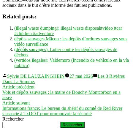
sociaux dans le but d’être informé des futures publications.
Related posts:
(illegal waste dumping): illegal waste disposal#video #car
#children #adventure
dépôts sauvages,Mâcon : les dépôts d’ordures sauvages sous
vidéo surveillance
(dépôts sauvages): Lutter contre les dépôts sauvages de
déchets
(vertidos ilegales): Valdemoro (Incendio de vehículo en la vía
publica)
Publié
Publié
Sylvie DE LAUZAINGHEIN
27 mai 2026
Les 3 Rivières
par
dans
Dans La Somme:
Navigation
Article
Article précédent
précédent :
Vols et dépôts sauvages : la maire de Douchy-Montcorbon en a
de
assez
l’article
Article
Article suivant
suivant :
Informations france: Le bureau du shérif du comté de Red River
s’associe à TxDOT pour promouvoir la sécurité
Rechercher
Rechercher