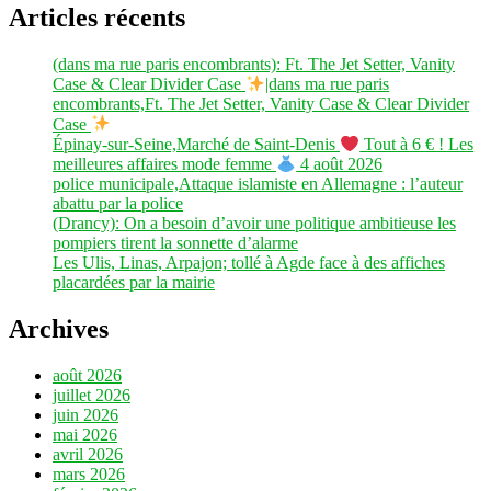
Articles récents
(dans ma rue paris encombrants): Ft. The Jet Setter, Vanity
Case & Clear Divider Case
|dans ma rue paris
encombrants,Ft. The Jet Setter, Vanity Case & Clear Divider
Case
Épinay-sur-Seine,Marché de Saint-Denis
Tout à 6 € ! Les
meilleures affaires mode femme
4 août 2026
police municipale,Attaque islamiste en Allemagne : l’auteur
abattu par la police
(Drancy): On a besoin d’avoir une politique ambitieuse les
pompiers tirent la sonnette d’alarme
Les Ulis, Linas, Arpajon; tollé à Agde face à des affiches
placardées par la mairie
Archives
août 2026
juillet 2026
juin 2026
mai 2026
avril 2026
mars 2026