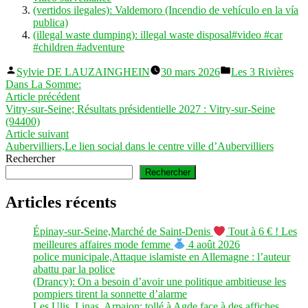
(vertidos ilegales): Valdemoro (Incendio de vehículo en la vía
publica)
(illegal waste dumping): illegal waste disposal#video #car
#children #adventure
Publié
Publié
Sylvie DE LAUZAINGHEIN
30 mars 2026
Les 3 Rivières
par
dans
Dans La Somme:
Navigation
Article
Article précédent
précédent :
Vitry-sur-Seine; Résultats présidentielle 2027 : Vitry-sur-Seine
de
(94400)
l’article
Article
Article suivant
suivant :
Aubervilliers,Le lien social dans le centre ville d’Aubervilliers
Rechercher
Rechercher
Articles récents
Épinay-sur-Seine,Marché de Saint-Denis
Tout à 6 € ! Les
meilleures affaires mode femme
4 août 2026
police municipale,Attaque islamiste en Allemagne : l’auteur
abattu par la police
(Drancy): On a besoin d’avoir une politique ambitieuse les
pompiers tirent la sonnette d’alarme
Les Ulis, Linas, Arpajon; tollé à Agde face à des affiches