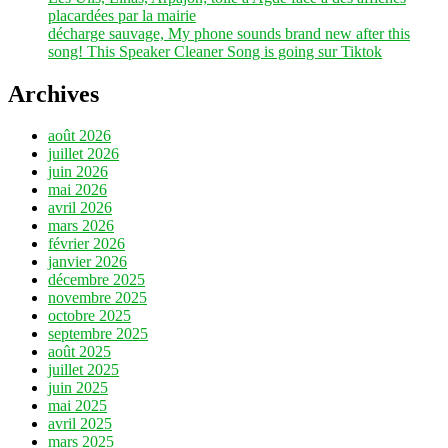
placardées par la mairie
décharge sauvage, My phone sounds brand new after this
song! This Speaker Cleaner Song is going sur Tiktok
Archives
août 2026
juillet 2026
juin 2026
mai 2026
avril 2026
mars 2026
février 2026
janvier 2026
décembre 2025
novembre 2025
octobre 2025
septembre 2025
août 2025
juillet 2025
juin 2025
mai 2025
avril 2025
mars 2025