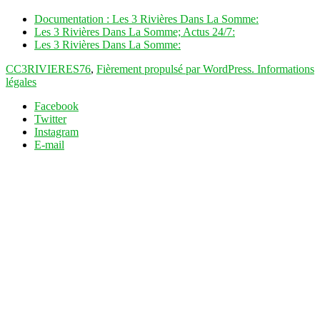
Documentation : Les 3 Rivières Dans La Somme:
Les 3 Rivières Dans La Somme; Actus 24/7:
Les 3 Rivières Dans La Somme:
CC3RIVIERES76
,
Fièrement propulsé par WordPress.
Informations
légales
Facebook
Twitter
Instagram
E-mail