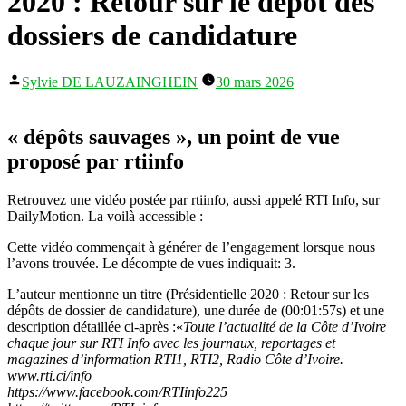
2020 : Retour sur le dépôt des
dossiers de candidature
Publié
Sylvie DE LAUZAINGHEIN
30 mars 2026
par
« dépôts sauvages », un point de vue
proposé par rtiinfo
Retrouvez une vidéo postée par rtiinfo, aussi appelé RTI Info, sur
DailyMotion. La voilà accessible :
Cette vidéo commençait à générer de l’engagement lorsque nous
l’avons trouvée. Le décompte de vues indiquait: 3.
L’auteur mentionne un titre (Présidentielle 2020 : Retour sur les
dépôts de dossier de candidature), une durée de (00:01:57s) et une
description détaillée ci-après :«
Toute l’actualité de la Côte d’Ivoire
chaque jour sur RTI Info avec les journaux, reportages et
magazines d’information RTI1, RTI2, Radio Côte d’Ivoire.
www.rti.ci/info
https://www.facebook.com/RTIinfo225