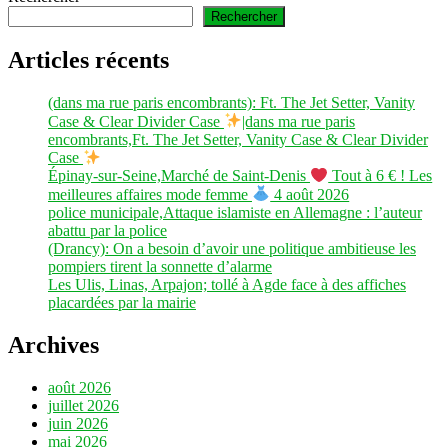
Rechercher
Articles récents
(dans ma rue paris encombrants): Ft. The Jet Setter, Vanity
Case & Clear Divider Case
|dans ma rue paris
encombrants,Ft. The Jet Setter, Vanity Case & Clear Divider
Case
Épinay-sur-Seine,Marché de Saint-Denis
Tout à 6 € ! Les
meilleures affaires mode femme
4 août 2026
police municipale,Attaque islamiste en Allemagne : l’auteur
abattu par la police
(Drancy): On a besoin d’avoir une politique ambitieuse les
pompiers tirent la sonnette d’alarme
Les Ulis, Linas, Arpajon; tollé à Agde face à des affiches
placardées par la mairie
Archives
août 2026
juillet 2026
juin 2026
mai 2026