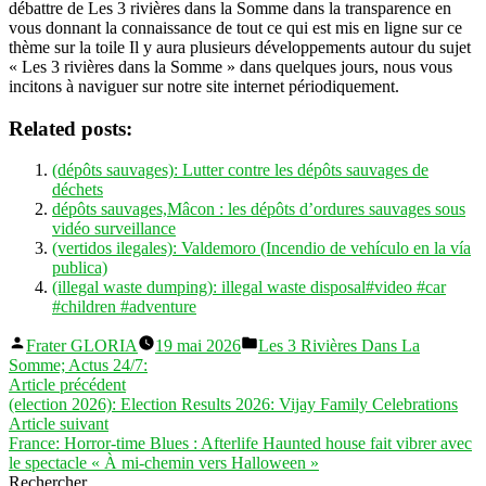
débattre de Les 3 rivières dans la Somme dans la transparence en
vous donnant la connaissance de tout ce qui est mis en ligne sur ce
thème sur la toile Il y aura plusieurs développements autour du sujet
« Les 3 rivières dans la Somme » dans quelques jours, nous vous
incitons à naviguer sur notre site internet périodiquement.
Related posts:
(dépôts sauvages): Lutter contre les dépôts sauvages de
déchets
dépôts sauvages,Mâcon : les dépôts d’ordures sauvages sous
vidéo surveillance
(vertidos ilegales): Valdemoro (Incendio de vehículo en la vía
publica)
(illegal waste dumping): illegal waste disposal#video #car
#children #adventure
Publié
Publié
Frater GLORIA
19 mai 2026
Les 3 Rivières Dans La
par
dans
Somme; Actus 24/7:
Navigation
Article
Article précédent
précédent :
(election 2026): Election Results 2026: Vijay Family Celebrations
de
Article
Article suivant
l’article
suivant :
France: Horror-time Blues : Afterlife Haunted house fait vibrer avec
le spectacle « À mi-chemin vers Halloween »
Rechercher