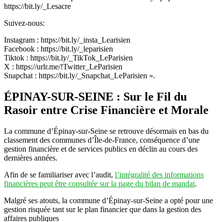
https://bit.ly/_Lesacre
Suivez-nous:
Instagram : https://bit.ly/_insta_Learisien
Facebook : https://bit.ly/_leparisien
Tiktok : https://bit.ly/_TikTok_LeParisien
X : https://urlr.me/!Twitter_LeParisien
Snapchat : https://bit.ly/_Snapchat_LeParisien ».
ÉPINAY-SUR-SEINE : Sur le Fil du
Rasoir entre Crise Financière et Morale
La commune d’Épinay-sur-Seine se retrouve désormais en bas du
classement des communes d’Île-de-France, conséquence d’une
gestion financière et de services publics en déclin au cours des
dernières années.
Afin de se familiariser avec l’audit,
l’intégralité des informations
financières peut être consultée sur la page du bilan de mandat
.
Malgré ses atouts, la commune d’Épinay-sur-Seine a opté pour une
gestion risquée tant sur le plan financier que dans la gestion des
affaires publiques