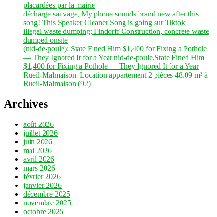
placardées par la mairie
décharge sauvage, My phone sounds brand new after this
song! This Speaker Cleaner Song is going sur Tiktok
illegal waste dumping; Findorff Construction, concrete waste
dumped onsite
(nid-de-poule): State Fined Him $1,400 for Fixing a Pothole
— They Ignored It for a Year|nid-de-poule,State Fined Him
$1,400 for Fixing a Pothole — They Ignored It for a Year
Rueil-Malmaison; Location appartement 2 pièces 48.09 m² à
Rueil-Malmaison (92)
Archives
août 2026
juillet 2026
juin 2026
mai 2026
avril 2026
mars 2026
février 2026
janvier 2026
décembre 2025
novembre 2025
octobre 2025