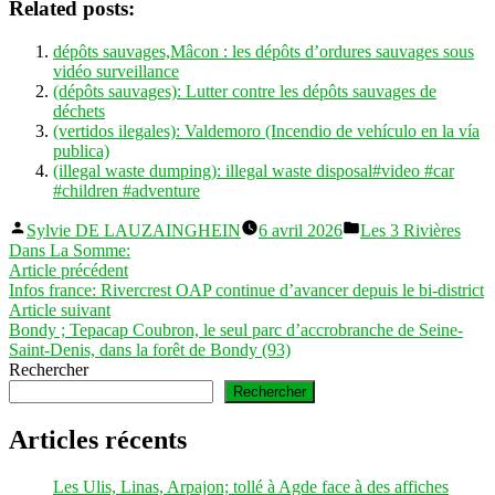
Related posts:
dépôts sauvages,Mâcon : les dépôts d’ordures sauvages sous
vidéo surveillance
(dépôts sauvages): Lutter contre les dépôts sauvages de
déchets
(vertidos ilegales): Valdemoro (Incendio de vehículo en la vía
publica)
(illegal waste dumping): illegal waste disposal#video #car
#children #adventure
Publié
Publié
Sylvie DE LAUZAINGHEIN
6 avril 2026
Les 3 Rivières
par
dans
Dans La Somme:
Navigation
Article
Article précédent
précédent :
Infos france: Rivercrest OAP continue d’avancer depuis le bi-district
de
Article
Article suivant
l’article
suivant :
Bondy ; Tepacap Coubron, le seul parc d’accrobranche de Seine-
Saint-Denis, dans la forêt de Bondy (93)
Rechercher
Rechercher
Articles récents
Les Ulis, Linas, Arpajon; tollé à Agde face à des affiches