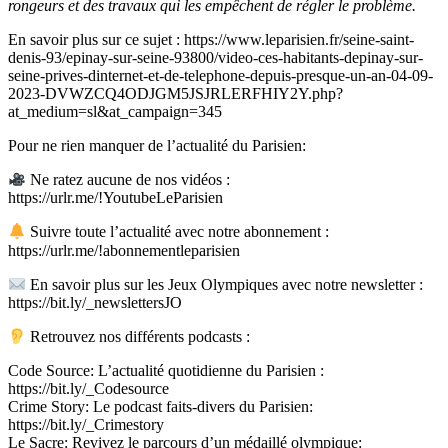
rongeurs et des travaux qui les empêchent de régler le problème.
En savoir plus sur ce sujet : https://www.leparisien.fr/seine-saint-
denis-93/epinay-sur-seine-93800/video-ces-habitants-depinay-sur-
seine-prives-dinternet-et-de-telephone-depuis-presque-un-an-04-09-
2023-DVWZCQ4ODJGM5JSJRLERFHIY2Y.php?
at_medium=sl&at_campaign=345
Pour ne rien manquer de l’actualité du Parisien:
Ne ratez aucune de nos vidéos :
https://urlr.me/!YoutubeLeParisien
Suivre toute l’actualité avec notre abonnement :
https://urlr.me/!abonnementleparisien
En savoir plus sur les Jeux Olympiques avec notre newsletter :
https://bit.ly/_newslettersJO
Retrouvez nos différents podcasts :
Code Source: L’actualité quotidienne du Parisien :
https://bit.ly/_Codesource
Crime Story: Le podcast faits-divers du Parisien:
https://bit.ly/_Crimestory
Le Sacre: Revivez le parcours d’un médaillé olympique: