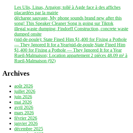
Les Ulis, Linas, Arpajon; tollé à Agde face à des affiches
placardées par la mairie
décharge sauvage, My phone sounds brand new after this
song! This Speaker Cleaner Song is going sur Tiktok
illegal waste dumping; Findorff Construction, concrete waste
dumped onsite
(nid-de-poule): State Fined Him $1,400 for Fixing a Pothole
— They Ignored It for a Year|nid-de-poule,State Fined Him
$1,400 for Fixing a Pothole — They Ignored It for a Year
Rueil-Malmaison; Location appartement 2 pièces 48.09 m² à
Rueil-Malmaison (92)
Archives
août 2026
juillet 2026
juin 2026
mai 2026
avril 2026
mars 2026
février 2026
janvier 2026
décembre 2025