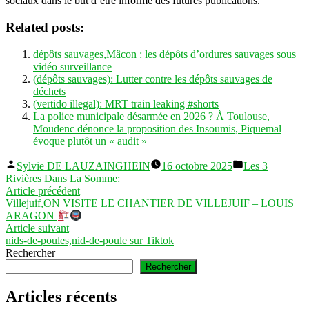
sociaux dans le but d’être informé des futures publications.
Related posts:
dépôts sauvages,Mâcon : les dépôts d’ordures sauvages sous
vidéo surveillance
(dépôts sauvages): Lutter contre les dépôts sauvages de
déchets
(vertido illegal): MRT train leaking #shorts
La police municipale désarmée en 2026 ? À Toulouse,
Moudenc dénonce la proposition des Insoumis, Piquemal
évoque plutôt un « audit »
Publié
Publié
Sylvie DE LAUZAINGHEIN
16 octobre 2025
Les 3
par
dans
Rivières Dans La Somme:
Navigation
Article
Article précédent
précédent :
Villejuif,ON VISITE LE CHANTIER DE VILLEJUIF – LOUIS
de
ARAGON
l’article
Article
Article suivant
suivant :
nids-de-poules,nid-de-poule sur Tiktok
Rechercher
Rechercher
Articles récents