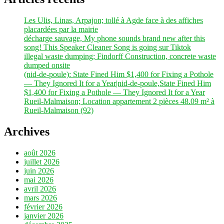
Les Ulis, Linas, Arpajon; tollé à Agde face à des affiches
placardées par la mairie
décharge sauvage, My phone sounds brand new after this
song! This Speaker Cleaner Song is going sur Tiktok
illegal waste dumping; Findorff Construction, concrete waste
dumped onsite
(nid-de-poule): State Fined Him $1,400 for Fixing a Pothole
— They Ignored It for a Year|nid-de-poule,State Fined Him
$1,400 for Fixing a Pothole — They Ignored It for a Year
Rueil-Malmaison; Location appartement 2 pièces 48.09 m² à
Rueil-Malmaison (92)
Archives
août 2026
juillet 2026
juin 2026
mai 2026
avril 2026
mars 2026
février 2026
janvier 2026