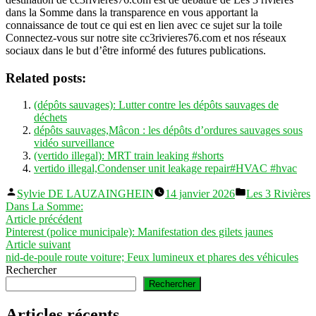
dans la Somme dans la transparence en vous apportant la
connaissance de tout ce qui est en lien avec ce sujet sur la toile
Connectez-vous sur notre site cc3rivieres76.com et nos réseaux
sociaux dans le but d’être informé des futures publications.
Related posts:
(dépôts sauvages): Lutter contre les dépôts sauvages de
déchets
dépôts sauvages,Mâcon : les dépôts d’ordures sauvages sous
vidéo surveillance
(vertido illegal): MRT train leaking #shorts
vertido illegal,Condenser unit leakage repair#HVAC #hvac
Publié
Publié
Sylvie DE LAUZAINGHEIN
14 janvier 2026
Les 3 Rivières
par
dans
Dans La Somme:
Navigation
Article
Article précédent
précédent :
Pinterest (police municipale): Manifestation des gilets jaunes
de
Article
Article suivant
l’article
suivant :
nid-de-poule route voiture; Feux lumineux et phares des véhicules
Rechercher
Rechercher
Articles récents