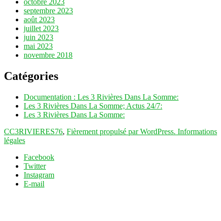
octobre 2023
septembre 2023
août 2023
juillet 2023
juin 2023
mai 2023
novembre 2018
Catégories
Documentation : Les 3 Rivières Dans La Somme:
Les 3 Rivières Dans La Somme; Actus 24/7:
Les 3 Rivières Dans La Somme:
CC3RIVIERES76
,
Fièrement propulsé par WordPress.
Informations
légales
Facebook
Twitter
Instagram
E-mail