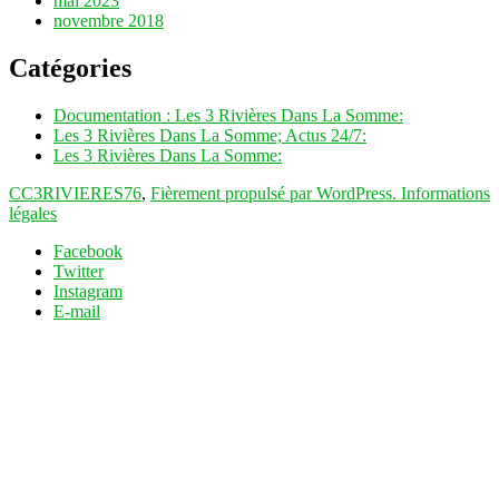
mai 2023
novembre 2018
Catégories
Documentation : Les 3 Rivières Dans La Somme:
Les 3 Rivières Dans La Somme; Actus 24/7:
Les 3 Rivières Dans La Somme:
CC3RIVIERES76
,
Fièrement propulsé par WordPress.
Informations
légales
Facebook
Twitter
Instagram
E-mail