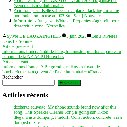
Actualités française: GRATUIT : LionsHead organise des
événements révolutionnaires
Actu française: Belle soirée sur la place : Jack Ingram attire
une foule nombreuse au 903 Sun Sets | Nouvelles
Informations française: Whitetail Properties s’agrandit pour
desservir la zone | Nouvelles
Publié
Publié
Sylvie DE LAUZAINGHEIN
3 juin 2023
Les 3 Rivières
par
dans
Dans La Somme:
Navigation
Article
Article précédent
précédent :
Informations france: Natif de Paris, le ministre prendra la parole au
de
banquet de la NAACP | Nouvelles
l’article
Article
Article suivant
suivant :
Informations France: A Belgorod, des Russes fuyant les
bombardements reçoivent de l’aide humanitaire #France
Rechercher
Rechercher
Articles récents
décharge sauvage, My phone sounds brand new after this
song! This Speaker Cleaner Song is going sur Tiktok
illegal waste dumping; Findorff Construction, concrete waste
dumped onsite