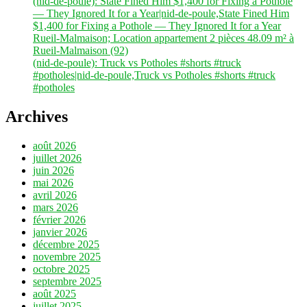
(nid-de-poule): State Fined Him $1,400 for Fixing a Pothole
— They Ignored It for a Year|nid-de-poule,State Fined Him
$1,400 for Fixing a Pothole — They Ignored It for a Year
Rueil-Malmaison; Location appartement 2 pièces 48.09 m² à
Rueil-Malmaison (92)
(nid-de-poule): Truck vs Potholes #shorts #truck
#potholes|nid-de-poule,Truck vs Potholes #shorts #truck
#potholes
Archives
août 2026
juillet 2026
juin 2026
mai 2026
avril 2026
mars 2026
février 2026
janvier 2026
décembre 2025
novembre 2025
octobre 2025
septembre 2025
août 2025
juillet 2025