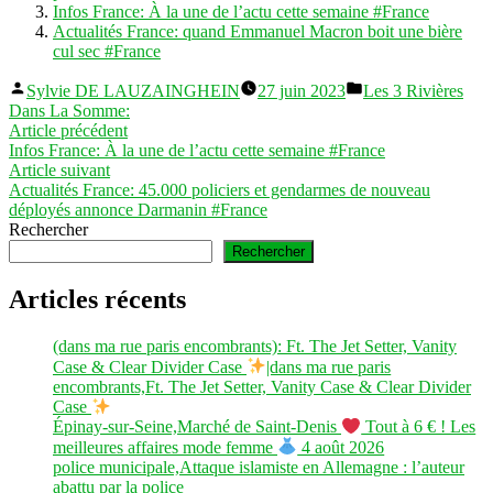
Infos France: À la une de l’actu cette semaine #France
Actualités France: quand Emmanuel Macron boit une bière
cul sec #France
Publié
Publié
Sylvie DE LAUZAINGHEIN
27 juin 2023
Les 3 Rivières
par
dans
Dans La Somme:
Navigation
Article
Article précédent
précédent :
Infos France: À la une de l’actu cette semaine #France
de
Article
Article suivant
l’article
suivant :
Actualités France: 45.000 policiers et gendarmes de nouveau
déployés annonce Darmanin #France
Rechercher
Rechercher
Articles récents
(dans ma rue paris encombrants): Ft. The Jet Setter, Vanity
Case & Clear Divider Case
|dans ma rue paris
encombrants,Ft. The Jet Setter, Vanity Case & Clear Divider
Case
Épinay-sur-Seine,Marché de Saint-Denis
Tout à 6 € ! Les
meilleures affaires mode femme
4 août 2026
police municipale,Attaque islamiste en Allemagne : l’auteur
abattu par la police