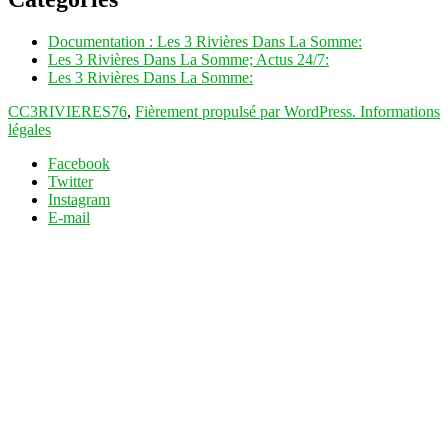
Documentation : Les 3 Rivières Dans La Somme:
Les 3 Rivières Dans La Somme; Actus 24/7:
Les 3 Rivières Dans La Somme:
CC3RIVIERES76
,
Fièrement propulsé par WordPress.
Informations
légales
Facebook
Twitter
Instagram
E-mail