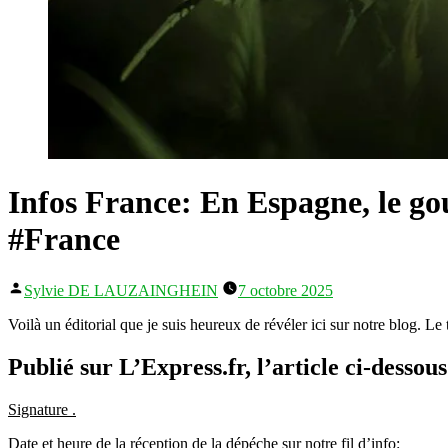
Infos France: En Espagne, le g
#France
Publié
Sylvie DE LAUZAINGHEIN
7 octobre 2025
par
Voilà un éditorial que je suis heureux de révéler ici sur notre blog. Le
Publié sur L’Express.fr, l’article ci-dessous
Signature .
Date et heure de la réception de la dépéche sur notre fil d’info: