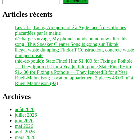
Rechercher
Articles récents
Les Ulis, Linas, Arpajon; tollé à Agde face à des affiches
placardées par la mairie
décharge sauvage, My phone sounds brand new after this
song! This Speaker Cleaner Song is going sur Tiktok
illegal waste dumping; Findorff Construction, concrete waste
dumped onsite
(nid-de-poule): State Fined Him $1,400 for Fixing a Pothole
— They Ignored It for a Year|nid-de-poule,State Fined Him
$1,400 for Fixing a Pothole — They Ignored It for a Year
Rueil-Malmaison; Location appartement 2 pièces 48.09 m² à
Rueil-Malmaison (92)
Archives
août 2026
juillet 2026
juin 2026
mai 2026
avril 2026
mars 2026