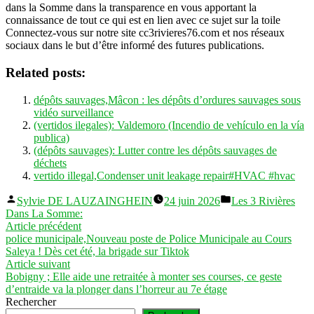
dans la Somme dans la transparence en vous apportant la
connaissance de tout ce qui est en lien avec ce sujet sur la toile
Connectez-vous sur notre site cc3rivieres76.com et nos réseaux
sociaux dans le but d’être informé des futures publications.
Related posts:
dépôts sauvages,Mâcon : les dépôts d’ordures sauvages sous
vidéo surveillance
(vertidos ilegales): Valdemoro (Incendio de vehículo en la vía
publica)
(dépôts sauvages): Lutter contre les dépôts sauvages de
déchets
vertido illegal,Condenser unit leakage repair#HVAC #hvac
Publié
Publié
Sylvie DE LAUZAINGHEIN
24 juin 2026
Les 3 Rivières
par
dans
Dans La Somme:
Navigation
Article
Article précédent
précédent :
police municipale,Nouveau poste de Police Municipale au Cours
de
Saleya ! Dès cet été, la brigade sur Tiktok
l’article
Article
Article suivant
suivant :
Bobigny ; Elle aide une retraitée à monter ses courses, ce geste
d’entraide va la plonger dans l’horreur au 7e étage
Rechercher