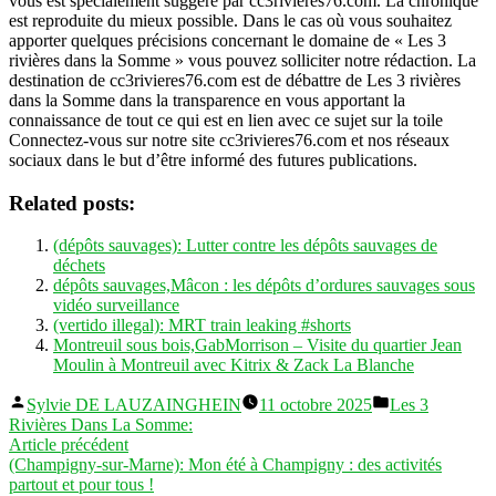
vous est spécialement suggéré par cc3rivieres76.com. La chronique
est reproduite du mieux possible. Dans le cas où vous souhaitez
apporter quelques précisions concernant le domaine de « Les 3
rivières dans la Somme » vous pouvez solliciter notre rédaction. La
destination de cc3rivieres76.com est de débattre de Les 3 rivières
dans la Somme dans la transparence en vous apportant la
connaissance de tout ce qui est en lien avec ce sujet sur la toile
Connectez-vous sur notre site cc3rivieres76.com et nos réseaux
sociaux dans le but d’être informé des futures publications.
Related posts:
(dépôts sauvages): Lutter contre les dépôts sauvages de
déchets
dépôts sauvages,Mâcon : les dépôts d’ordures sauvages sous
vidéo surveillance
(vertido illegal): MRT train leaking #shorts
Montreuil sous bois,GabMorrison – Visite du quartier Jean
Moulin à Montreuil avec Kitrix & Zack La Blanche
Publié
Publié
Sylvie DE LAUZAINGHEIN
11 octobre 2025
Les 3
par
dans
Rivières Dans La Somme:
Navigation
Article
Article précédent
précédent :
(Champigny-sur-Marne): Mon été à Champigny : des activités
de
partout et pour tous !