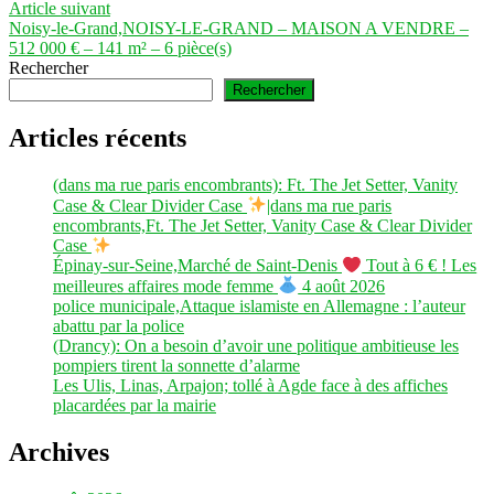
l’article
Article
Article suivant
suivant :
Noisy-le-Grand,NOISY-LE-GRAND – MAISON A VENDRE –
512 000 € – 141 m² – 6 pièce(s)
Rechercher
Rechercher
Articles récents
(dans ma rue paris encombrants): Ft. The Jet Setter, Vanity
Case & Clear Divider Case
|dans ma rue paris
encombrants,Ft. The Jet Setter, Vanity Case & Clear Divider
Case
Épinay-sur-Seine,Marché de Saint-Denis
Tout à 6 € ! Les
meilleures affaires mode femme
4 août 2026
police municipale,Attaque islamiste en Allemagne : l’auteur
abattu par la police
(Drancy): On a besoin d’avoir une politique ambitieuse les
pompiers tirent la sonnette d’alarme
Les Ulis, Linas, Arpajon; tollé à Agde face à des affiches
placardées par la mairie
Archives