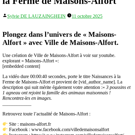
la Ferme de Maisons-Alfort
Publié
Sylvie DE LAUZAINGHEIN
11 octobre 2025
par
Plongez dans l’univers de « Maisons-
Alfort » avec Ville de Maisons-Alfort.
Une création de Ville de Maisons-Alfort à voir sur youtube.
explorant « Maisons-Alfort »:
[embedded content]
La vidéo dure 00:00:40 secondes, porte le titre Naissances à la
Ferme de Maisons-Alfort et provient de [vid_author_name]. La
description qui suit mérite également votre attention :«
3 poussins et
1 agneau ont rejoint la famille des animaux maisonnais !
Rencontrez-les en images.
____________
Retrouvez toute l’actualité de Maisons-Alfort :
Site : maisons-alfort.fr
Facebook : www.facebook.com/villedemaisonsalfort