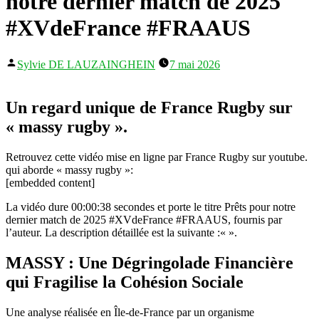
notre dernier match de 2025
#XVdeFrance #FRAAUS
Publié
Sylvie DE LAUZAINGHEIN
7 mai 2026
par
Un regard unique de France Rugby sur
« massy rugby ».
Retrouvez cette vidéo mise en ligne par France Rugby sur youtube.
qui aborde « massy rugby »:
[embedded content]
La vidéo dure 00:00:38 secondes et porte le titre Prêts pour notre
dernier match de 2025 #XVdeFrance #FRAAUS, fournis par
l’auteur. La description détaillée est la suivante :«
».
MASSY : Une Dégringolade Financière
qui Fragilise la Cohésion Sociale
Une analyse réalisée en Île-de-France par un organisme