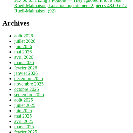
$1,400 for Fixing a Pothole — They Ignored It for a Year
Rueil-Malmaison; Location appartement 2 pièces 48.09 m² à
Rueil-Malmaison (92)
Archives
août 2026
juillet 2026
juin 2026
mai 2026
avril 2026
mars 2026
février 2026
janvier 2026
décembre 2025
novembre 2025
octobre 2025
septembre 2025
août 2025
juillet 2025
juin 2025
mai 2025
avril 2025
mars 2025
février 2025