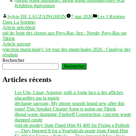
(illegal waste dumping): illegal waste disposal#video #car
#children #adventure
Publié
Publié
Sylvie DE LAUZAINGHEIN
7 mai 2026
Les 3 Rivières
par
dans
Dans La Somme:
Navigation
Article
Article précédent
précédent :
nid de,Juste des choses aux Pays-Bas, lieu : Neede, Pays-Bas sur
de
Tiktok
l’article
Article
Article suivant
suivant :
(election municipale): 1er tour des municipales 2026 : l’analyse des
résultats
Rechercher
Rechercher
Articles récents
Les Ulis, Linas, Arpajon; tollé à Agde face à des affiches
placardées par la mairie
décharge sauvage, My phone sounds brand new after this
song! This Speaker Cleaner Song is going sur Tiktok
illegal waste dumping; Findorff Construction, concrete waste
dumped onsite
(nid-de-poule): State Fined Him $1,400 for Fixing a Pothole
— They Ignored It for a Year|nid-de-poule,State Fined Him