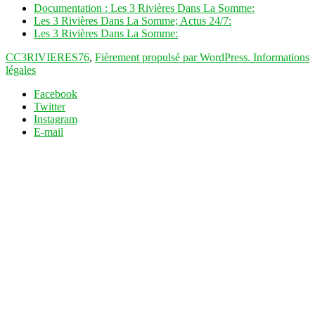
Documentation : Les 3 Rivières Dans La Somme:
Les 3 Rivières Dans La Somme; Actus 24/7:
Les 3 Rivières Dans La Somme:
CC3RIVIERES76
,
Fièrement propulsé par WordPress.
Informations
légales
Facebook
Twitter
Instagram
E-mail