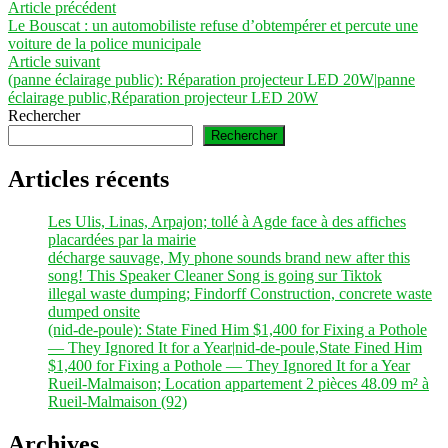
Navigation
Article
Article précédent
précédent :
Le Bouscat : un automobiliste refuse d’obtempérer et percute une
de
voiture de la police municipale
l’article
Article
Article suivant
suivant :
(panne éclairage public): Réparation projecteur LED 20W|panne
éclairage public,Réparation projecteur LED 20W
Rechercher
Rechercher
Articles récents
Les Ulis, Linas, Arpajon; tollé à Agde face à des affiches
placardées par la mairie
décharge sauvage, My phone sounds brand new after this
song! This Speaker Cleaner Song is going sur Tiktok
illegal waste dumping; Findorff Construction, concrete waste
dumped onsite
(nid-de-poule): State Fined Him $1,400 for Fixing a Pothole
— They Ignored It for a Year|nid-de-poule,State Fined Him
$1,400 for Fixing a Pothole — They Ignored It for a Year
Rueil-Malmaison; Location appartement 2 pièces 48.09 m² à
Rueil-Malmaison (92)
Archives