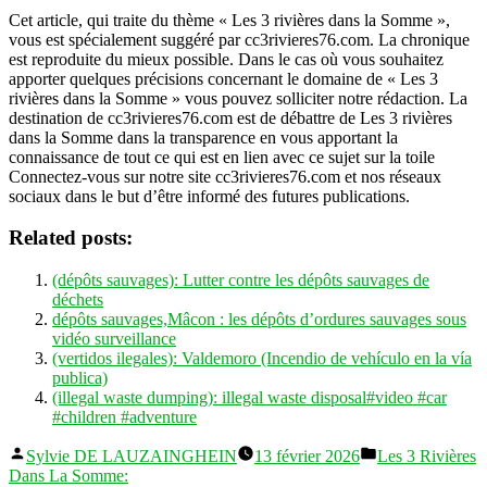
Cet article, qui traite du thème « Les 3 rivières dans la Somme »,
vous est spécialement suggéré par cc3rivieres76.com. La chronique
est reproduite du mieux possible. Dans le cas où vous souhaitez
apporter quelques précisions concernant le domaine de « Les 3
rivières dans la Somme » vous pouvez solliciter notre rédaction. La
destination de cc3rivieres76.com est de débattre de Les 3 rivières
dans la Somme dans la transparence en vous apportant la
connaissance de tout ce qui est en lien avec ce sujet sur la toile
Connectez-vous sur notre site cc3rivieres76.com et nos réseaux
sociaux dans le but d’être informé des futures publications.
Related posts:
(dépôts sauvages): Lutter contre les dépôts sauvages de
déchets
dépôts sauvages,Mâcon : les dépôts d’ordures sauvages sous
vidéo surveillance
(vertidos ilegales): Valdemoro (Incendio de vehículo en la vía
publica)
(illegal waste dumping): illegal waste disposal#video #car
#children #adventure
Publié
Publié
Sylvie DE LAUZAINGHEIN
13 février 2026
Les 3 Rivières
par
dans
Dans La Somme: