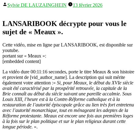
Publié
Sylvie DE LAUZAINGHEIN
13 février 2026
par
LANSARIBOOK décrypte pour vous le
sujet de « Meaux ».
Cette vidéo, mise en ligne par LANSARIBOOK, est disponible sur
youtube.
portant sur « Meaux »:
[embedded content]
La vidéo dure 00:11:16 secondes, porte le titre Meaux & son histoire
et provient de [vid_author_name]. La description qui suit mérite
également votre attention :«
Si, pour Meaux, le début du XVIe siècle
avait été caractérisé par la prospérité retrouvée, la capitale de la
Brie connaît au début du siècle suivant une pareille accalmie. Sous
Louis XIII, l’heure est à la Contre-Réforme catholique et à la
restauration de l’autorité épiscopale grâce au lien très fort entretenu
avec l’autorité monarchique, tout en ménageant les adeptes de la
Réforme protestante. Meaux est encore une fois aux premières loges
à la fois sur le plan politique et sur le plan religieux durant cette
longue période.
».