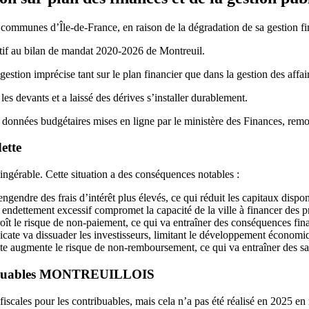
communes d’Île-de-France, en raison de la dégradation de sa gestion fina
latif au bilan de mandat 2020-2026 de Montreuil.
gestion imprécise tant sur le plan financier que dans la gestion des affa
 devants et a laissé des dérives s’installer durablement.
es données budgétaires mises en ligne par le ministère des Finances, remo
ette
ngérable. Cette situation a des conséquences notables :
ngendre des frais d’intérêt plus élevés, ce qui réduit les capitaux dispo
endettement excessif compromet la capacité de la ville à financer des pr
 le risque de non-paiement, ce qui va entraîner des conséquences financ
cate va dissuader les investisseurs, limitant le développement économi
te augmente le risque de non-remboursement, ce qui va entraîner des sanc
ntribuables MONTREUILLOIS
 fiscales pour les contribuables, mais cela n’a pas été réalisé en 2025 e