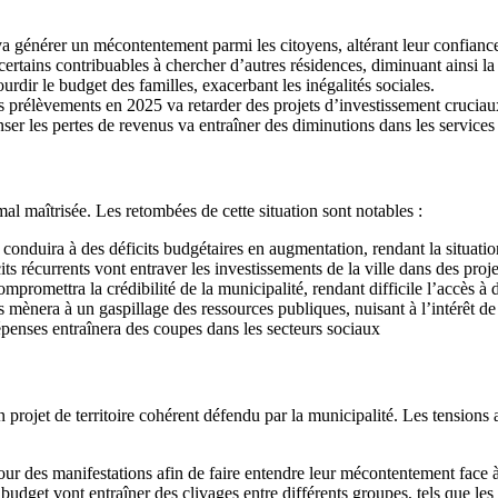
a générer un mécontentement parmi les citoyens, altérant leur confiance
certains contribuables à chercher d’autres résidences, diminuant ainsi la
rdir le budget des familles, exacerbant les inégalités sociales.
s prélèvements en 2025 va retarder des projets d’investissement cruciau
er les pertes de revenus va entraîner des diminutions dans les services p
al maîtrisée. Les retombées de cette situation sont notables :
 conduira à des déficits budgétaires en augmentation, rendant la situation
 récurrents vont entraver les investissements de la ville dans des projet
ompromettra la crédibilité de la municipalité, rendant difficile l’accès à
mènera à un gaspillage des ressources publiques, nuisant à l’intérêt de
épenses entraînera des coupes dans les secteurs sociaux
n projet de territoire cohérent défendu par la municipalité. Les tension
pour des manifestations afin de faire entendre leur mécontentement face 
udget vont entraîner des clivages entre différents groupes, tels que les 