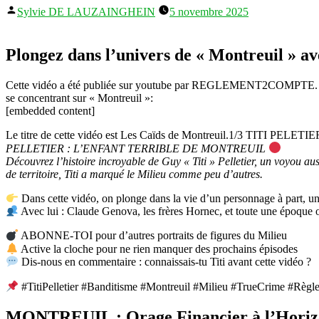
Publié
Sylvie DE LAUZAINGHEIN
5 novembre 2025
par
Plongez dans l’univers de « Montreui
Cette vidéo a été publiée sur youtube par REGLEMENT2COMPTE.
se concentrant sur « Montreuil »:
[embedded content]
Le titre de cette vidéo est Les Caïds de Montreuil.1/3 TITI PELETIE
PELLETIER : L’ENFANT TERRIBLE DE MONTREUIL
Découvrez l’histoire incroyable de Guy « Titi » Pelletier, un voyou a
de territoire, Titi a marqué le Milieu comme peu d’autres.
Dans cette vidéo, on plonge dans la vie d’un personnage à part, un 
Avec lui : Claude Genova, les frères Hornec, et toute une époque o
ABONNE-TOI pour d’autres portraits de figures du Milieu
Active la cloche pour ne rien manquer des prochains épisodes
Dis-nous en commentaire : connaissais-tu Titi avant cette vidéo ?
#TitiPelletier #Banditisme #Montreuil #Milieu #TrueCrime #Règ
MONTREUIL : Orage Financier à l’Horizon 