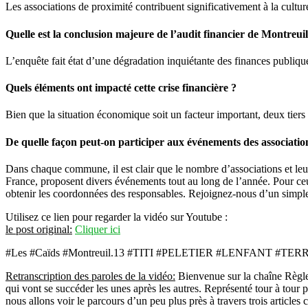
Les associations de proximité contribuent significativement à la cultur
Quelle est la conclusion majeure de l’audit financier de Montreuil
L’enquête fait état d’une dégradation inquiétante des finances publique
Quels éléments ont impacté cette crise financière ?
Bien que la situation économique soit un facteur important, deux tier
De quelle façon peut-on participer aux événements des associatio
Dans chaque commune, il est clair que le nombre d’associations et leu
France, proposent divers événements tout au long de l’année. Pour ceux 
obtenir les coordonnées des responsables. Rejoignez-nous d’un simple
Utilisez ce lien pour regarder la vidéo sur Youtube :
le post original:
Cliquer ici
#Les #Caïds #Montreuil.13 #TITI #PELETIER #LENFANT #TER
Retranscription des paroles de la vidéo:
Bienvenue sur la chaîne Règlement de compte. Montreuil 100000 habitants. 30 ans durant la ville de l’Est parisien va voir émerger de très gros voyou. Trois générations qui vont se succéder les unes après les autres. Représenté tour à tour par Titi Peltier né en 1943, Claude Genova en 1951 et enfin les trois frères Ornek nés respectivement en 53, 57 et 66. Trois équipes de fer dont nous allons voir le parcours d’un peu plus près à travers trois articles consacrés chacun à l’une d’elles et suivre ainsi une petite tranche de l’histoire malfrade de Montreuil et d’une manière plus large de la voyocratie parisienne des années 70 80 et 90. C’est-à-dire les belles heures du grand banditisme et de cette génération de voyou qu’on appelle aujourd’hui les tradis issus des grandes villes pauvres de l’agglomération parisienne avec pour capital. Auvilier au nord, le triangle ville-juif ivrivit au sud et Montreuil à l’est. Le quartier qui à la faveur des équipes montreises dont il sera question ici, c’est celui de la boissière au nord de la ville en lisière de Reny, Romainville et No le sec. Dès 1872, à la sortie de la guerre franco-prusienne, des manouches d’Allemagne sont venus s’y installer, suivi un peu plus tard par des Romes originaires de Roumanie, de Pologne ou de Russie qui viennent y fixer leur campement. La zone semi-rurale est alors un mélange de baraquement aux allures de bidonville, de pavillons ouvriers et de maisons paysanes jusqu’à ce qu’à la fin des années 60, la municipalité y autorise les constructions. Des immeubles sortent alors de terre, des pavillons, des rues goudronées, des parkings. Tout comme à Saint-toin et clignant court au nord et autour de la porte d’Italie au sud les Romes et manouche de l’Est parisien investissent ces nouvelles constructions ainsi que des voyageurs pas 