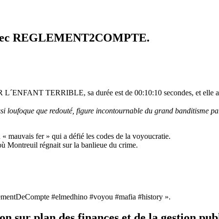
l » avec REGLEMENT2COMPTE.
R L´ENFANT TERRIBLE, sa durée est de 00:10:10 secondes, et elle a été 
ussi loufoque que redouté, figure incontournable du grand banditisme pa
« mauvais fer » qui a défié les codes de la voyoucratie.
ù Montreuil régnait sur la banlieue du crime.
lementDeCompte #elmedhino #voyou #mafia #history ».
sur plan des finances et de la gestion pub