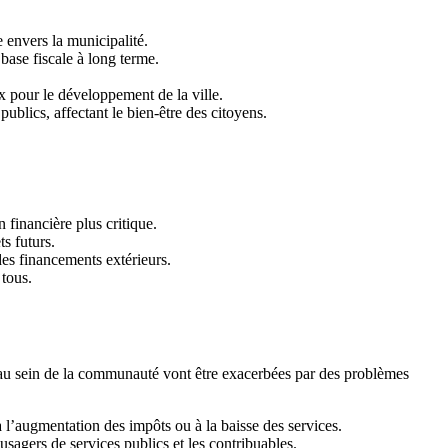
 envers la municipalité.
 base fiscale à long terme.
x pour le développement de la ville.
ublics, affectant le bien-être des citoyens.
 financière plus critique.
s futurs.
 des financements extérieurs.
 tous.
s au sein de la communauté vont être exacerbées par des problèmes
à l’augmentation des impôts ou à la baisse des services.
usagers de services publics et les contribuables.