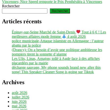
suivant :
Vincennes; Nice Speed remporte le Prix Penthésiléa à Vincennes
Rechercher
Rechercher
Articles récents
Épinay-sur-Seine,Marché de Saint-Denis
Tout à 6 € ! Les
meilleures affaires mode femme
4 août 2026
police municipale,Attaque islamiste en Allemagne : l’auteur
abattu par la police
(Drancy): On a besoin d’avoir une politique ambitieuse les
pompiers tirent la sonnette d’alarme
Les Ulis, Linas, Arpajon; tollé à Agde face à des affiches
placardées par la mairie
décharge sauvage, My phone sounds brand new after this
song! This Speaker Cleaner Song is going sur Tiktok
Archives
août 2026
juillet 2026
juin 2026
mai 2026