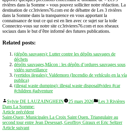
rivières dans la Somme » vous pouvez solliciter notre rédaction. La
destination de cc3rivieres76.com est de débattre de Les 3 rivières
dans la Somme dans la transparence en vous apportant la
connaissance de tout ce qui est en lien avec ce sujet sur la toile
Connectez-vous sur notre site cc3rivieres76.com et nos réseaux
sociaux dans le but d’être informé des futures publications.
Related posts:
(dépôts sauvages): Lutter contre les dépôts sauvages de
déchets
dépôts sauvages,Mâcon : les dépôts d’ordures sauvages sous
vidéo surveillance
(vertidos ilegales): Valdemoro (Incendio de vehículo en la vía
publica)
(illegal waste dumping): illegal waste disposal#video #car
#children #adventure
Publié
Publié
Sylvie DE LAUZAINGHEIN
25 mars 2026
Les 3 Rivières
par
dans
Dans La Somme:
Navigation
Article
Article précédent
précédent :
Saint-Ouen; Municipales La Croix Saint Ouen. Triangulaire au
de
second tour entre Jean Desessart, Geoffroy Giraux et Eric Seltzer
l’article
Article
Article suivant