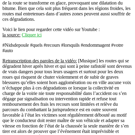
de la route se transforme en glace, provoquant une dilatation du
bitume. Bien que cela soit plus fréquent dans les régions froides, les
routes mal entretenues dans d’autres zones peuvent aussi souffrir de
ces dégradations.
Voici le lien pour regarder cette vidéo sur Youtube :
la source:
Cliquer ici
#Nidsdepoule #quels #recours #lorsquils #endommagent #votre
#auto
Retranscription des paroles de la vidéo:
[Musique] les routes qui se
dégradent hiver après hiver et qui sont à peine rafistolé sont devenus
de vrais dangers pour tous leurs usagers et surtout pour les deux
roues qui risquent de chuter violemment et de subir de graves
blessures qu’elles soient hors agglomération ou en ville aucune voix
n’échappe plus à ces dégradations or lorsque la collectivité en
charge de la voirie nie toute responsabilité dans l’accident ou s’en
dégage par signalisation ou intervention rapide et refuse tout
remboursement des frais les recours sont limitées et relève du
parcours du combattant la jurisprudence est en outre souvent
favorable à l’état les victimes sont régulièrement débouté au motif
que le conducteur doit rester maître de son véhicule et adapter sa
vitesse en fonction de l’état de la chaussée la seule manière de s’en
tirer est alors de prouver que l’événement était imprévisible et