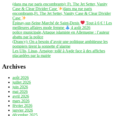
(dans ma rue paris encombrants): Ft. The Jet Setter, Vanity
Case & Clear Divider Case
|dans ma rue paris
encombrants,Ft. The Jet Setter, Vanity Case & Clear Divider
Case
Épinay-sur-Seine,Marché de Saint-Denis
Tout à 6 € ! Les
meilleures affaires mode femme
4 août 2026
police municipale,Attaque islamiste en Allemagne : l’auteur
abattu par la police
(Drancy): On a besoin d’avoir une politique ambitieuse les
pompiers tirent la sonnette d’alarme
Les Ulis, Linas, Arpajon; tollé à Agde face à des affiches
placardées par la mairie
Archives
août 2026
juillet 2026
juin 2026
mai 2026
avril 2026
mars 2026
février 2026
janvier 2026
décembre 2025