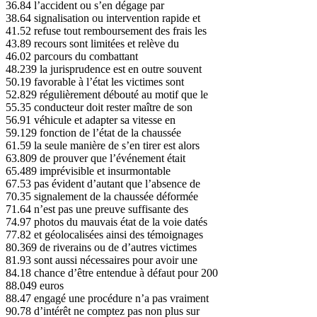
36.84 l’accident ou s’en dégage par
38.64 signalisation ou intervention rapide et
41.52 refuse tout remboursement des frais les
43.89 recours sont limitées et relève du
46.02 parcours du combattant
48.239 la jurisprudence est en outre souvent
50.19 favorable à l’état les victimes sont
52.829 régulièrement débouté au motif que le
55.35 conducteur doit rester maître de son
56.91 véhicule et adapter sa vitesse en
59.129 fonction de l’état de la chaussée
61.59 la seule manière de s’en tirer est alors
63.809 de prouver que l’événement était
65.489 imprévisible et insurmontable
67.53 pas évident d’autant que l’absence de
70.35 signalement de la chaussée déformée
71.64 n’est pas une preuve suffisante des
74.97 photos du mauvais état de la voie datés
77.82 et géolocalisées ainsi des témoignages
80.369 de riverains ou de d’autres victimes
81.93 sont aussi nécessaires pour avoir une
84.18 chance d’être entendue à défaut pour 200
88.049 euros
88.47 engagé une procédure n’a pas vraiment
90.78 d’intérêt ne comptez pas non plus sur