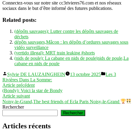
Connectez-vous sur notre site cc3rivieres76.com et nos réseaux
sociaux dans le but d’être informé des futures publications.
Related posts:
(dépôts sauvages): Lutter contre les dépôts sauvages de
déchets
dépôts sauvages,Mâcon : les dépôts d’ordures sauvages sous
vidéo surveillance
(vertido illegal): MRT train leaking #shorts
(nids de poule): La cabane en nids de poule|nids de poule,La
cabane en nids de poule
Publié
Publié
Sylvie DE LAUZAINGHEIN
13 octobre 2025
Les 3
par
dans
Rivières Dans La Somme:
Navigation
Article
Article précédent
précédent :
(Bondy): Voici la star de Bondy
de
Article
Article suivant
l’article
suivant :
Noisy-le-Grand,The best friends of Ecla Paris Noisy-le-Grand
Rechercher
Rechercher
Articles récents