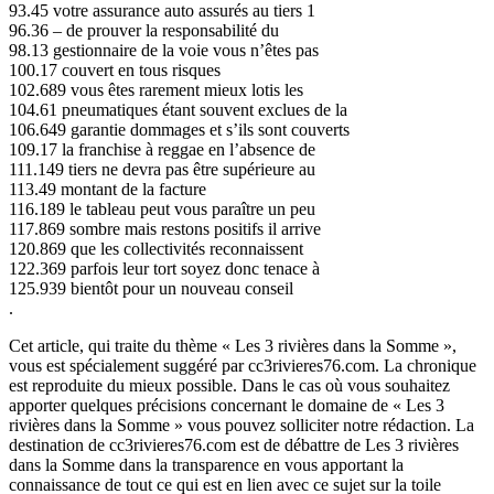
93.45 votre assurance auto assurés au tiers 1
96.36 – de prouver la responsabilité du
98.13 gestionnaire de la voie vous n’êtes pas
100.17 couvert en tous risques
102.689 vous êtes rarement mieux lotis les
104.61 pneumatiques étant souvent exclues de la
106.649 garantie dommages et s’ils sont couverts
109.17 la franchise à reggae en l’absence de
111.149 tiers ne devra pas être supérieure au
113.49 montant de la facture
116.189 le tableau peut vous paraître un peu
117.869 sombre mais restons positifs il arrive
120.869 que les collectivités reconnaissent
122.369 parfois leur tort soyez donc tenace à
125.939 bientôt pour un nouveau conseil
.
Cet article, qui traite du thème « Les 3 rivières dans la Somme »,
vous est spécialement suggéré par cc3rivieres76.com. La chronique
est reproduite du mieux possible. Dans le cas où vous souhaitez
apporter quelques précisions concernant le domaine de « Les 3
rivières dans la Somme » vous pouvez solliciter notre rédaction. La
destination de cc3rivieres76.com est de débattre de Les 3 rivières
dans la Somme dans la transparence en vous apportant la
connaissance de tout ce qui est en lien avec ce sujet sur la toile