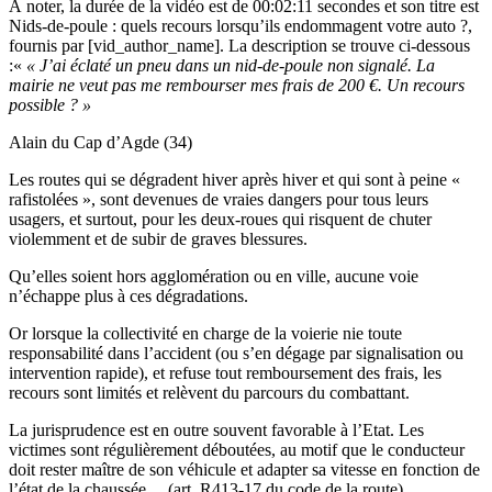
À noter, la durée de la vidéo est de 00:02:11 secondes et son titre est
Nids-de-poule : quels recours lorsqu’ils endommagent votre auto ?,
fournis par [vid_author_name]. La description se trouve ci-dessous
:«
« J’ai éclaté un pneu dans un nid-de-poule non signalé. La
mairie ne veut pas me rembourser mes frais de 200 €. Un recours
possible ? »
Alain du Cap d’Agde (34)
Les routes qui se dégradent hiver après hiver et qui sont à peine «
rafistolées », sont devenues de vraies dangers pour tous leurs
usagers, et surtout, pour les deux-roues qui risquent de chuter
violemment et de subir de graves blessures.
Qu’elles soient hors agglomération ou en ville, aucune voie
n’échappe plus à ces dégradations.
Or lorsque la collectivité en charge de la voierie nie toute
responsabilité dans l’accident (ou s’en dégage par signalisation ou
intervention rapide), et refuse tout remboursement des frais, les
recours sont limités et relèvent du parcours du combattant.
La jurisprudence est en outre souvent favorable à l’Etat. Les
victimes sont régulièrement déboutées, au motif que le conducteur
doit rester maître de son véhicule et adapter sa vitesse en fonction de
l’état de la chaussée… (art. R413-17 du code de la route).