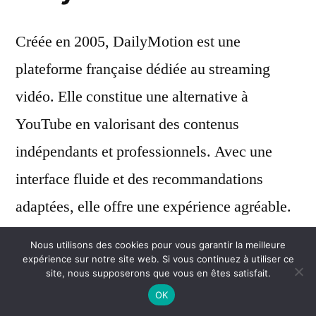
Créée en 2005, DailyMotion est une
plateforme française dédiée au streaming
vidéo. Elle constitue une alternative à
YouTube en valorisant des contenus
indépendants et professionnels. Avec une
interface fluide et des recommandations
adaptées, elle offre une expérience agréable.
Appréciée des créateurs et médias, elle
Nous utilisons des cookies pour vous garantir la meilleure
dispose de solutions de monétisation et de
expérience sur notre site web. Si vous continuez à utiliser ce
site, nous supposerons que vous en êtes satisfait.
contrôle de confidentialité. Ses vidéos
OK