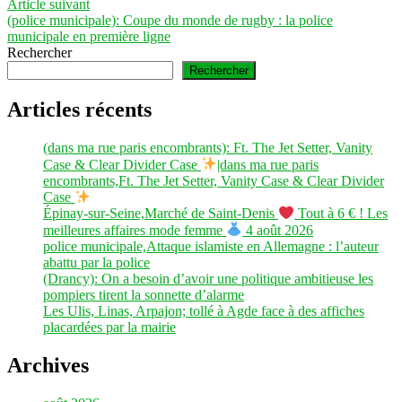
l’article
Article
Article suivant
suivant :
(police municipale): Coupe du monde de rugby : la police
municipale en première ligne
Rechercher
Rechercher
Articles récents
(dans ma rue paris encombrants): Ft. The Jet Setter, Vanity
Case & Clear Divider Case
|dans ma rue paris
encombrants,Ft. The Jet Setter, Vanity Case & Clear Divider
Case
Épinay-sur-Seine,Marché de Saint-Denis
Tout à 6 € ! Les
meilleures affaires mode femme
4 août 2026
police municipale,Attaque islamiste en Allemagne : l’auteur
abattu par la police
(Drancy): On a besoin d’avoir une politique ambitieuse les
pompiers tirent la sonnette d’alarme
Les Ulis, Linas, Arpajon; tollé à Agde face à des affiches
placardées par la mairie
Archives