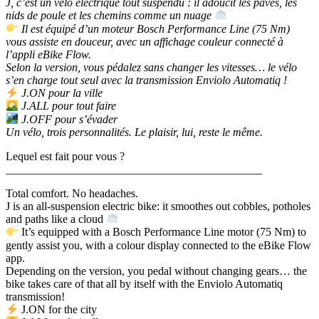
J, c’est un vélo électrique tout suspendu : il adoucit les pavés, les
nids de poule et les chemins comme un nuage
Il est équipé d’un moteur Bosch Performance Line (75 Nm)
vous assiste en douceur, avec un affichage couleur connecté à
l’appli eBike Flow.
Selon la version, vous pédalez sans changer les vitesses… le vélo
s’en charge tout seul avec la transmission Enviolo Automatiq !
J.ON pour la ville
J.ALL pour tout faire
J.OFF pour s’évader
Un vélo, trois personnalités. Le plaisir, lui, reste le même.
Lequel est fait pour vous ?
_____________________________________________
Total comfort. No headaches.
J is an all-suspension electric bike: it smoothes out cobbles, potholes
and paths like a cloud
It’s equipped with a Bosch Performance Line motor (75 Nm) to
gently assist you, with a colour display connected to the eBike Flow
app.
Depending on the version, you pedal without changing gears… the
bike takes care of that all by itself with the Enviolo Automatiq
transmission!
J.ON for the city