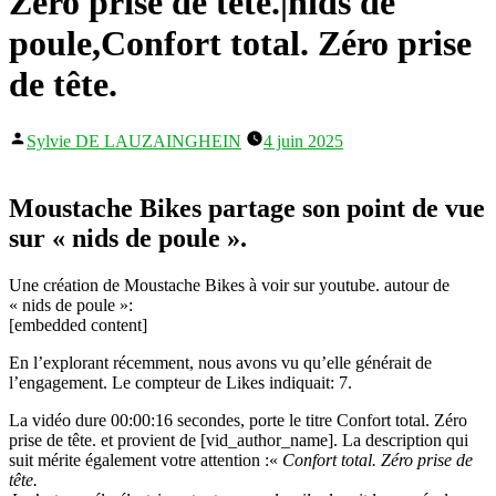
Zéro prise de tête.|nids de
poule,Confort total. Zéro prise
de tête.
Publié
Sylvie DE LAUZAINGHEIN
4 juin 2025
par
Moustache Bikes partage son point de vue
sur « nids de poule ».
Une création de Moustache Bikes à voir sur youtube. autour de
« nids de poule »:
[embedded content]
En l’explorant récemment, nous avons vu qu’elle générait de
l’engagement. Le compteur de Likes indiquait: 7.
La vidéo dure 00:00:16 secondes, porte le titre Confort total. Zéro
prise de tête. et provient de [vid_author_name]. La description qui
suit mérite également votre attention :«
Confort total. Zéro prise de
tête.