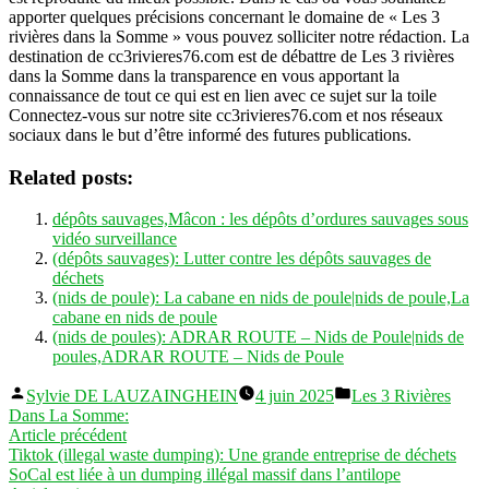
apporter quelques précisions concernant le domaine de « Les 3
rivières dans la Somme » vous pouvez solliciter notre rédaction. La
destination de cc3rivieres76.com est de débattre de Les 3 rivières
dans la Somme dans la transparence en vous apportant la
connaissance de tout ce qui est en lien avec ce sujet sur la toile
Connectez-vous sur notre site cc3rivieres76.com et nos réseaux
sociaux dans le but d’être informé des futures publications.
Related posts:
dépôts sauvages,Mâcon : les dépôts d’ordures sauvages sous
vidéo surveillance
(dépôts sauvages): Lutter contre les dépôts sauvages de
déchets
(nids de poule): La cabane en nids de poule|nids de poule,La
cabane en nids de poule
(nids de poules): ADRAR ROUTE – Nids de Poule|nids de
poules,ADRAR ROUTE – Nids de Poule
Publié
Publié
Sylvie DE LAUZAINGHEIN
4 juin 2025
Les 3 Rivières
par
dans
Dans La Somme:
Navigation
Article
Article précédent
précédent :
Tiktok (illegal waste dumping): Une grande entreprise de déchets
de
SoCal est liée à un dumping illégal massif dans l’antilope