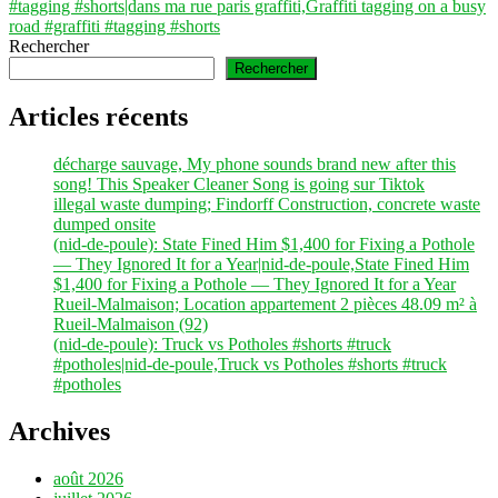
#tagging #shorts|dans ma rue paris graffiti,Graffiti tagging on a busy
road #graffiti #tagging #shorts
Rechercher
Rechercher
Articles récents
décharge sauvage, My phone sounds brand new after this
song! This Speaker Cleaner Song is going sur Tiktok
illegal waste dumping; Findorff Construction, concrete waste
dumped onsite
(nid-de-poule): State Fined Him $1,400 for Fixing a Pothole
— They Ignored It for a Year|nid-de-poule,State Fined Him
$1,400 for Fixing a Pothole — They Ignored It for a Year
Rueil-Malmaison; Location appartement 2 pièces 48.09 m² à
Rueil-Malmaison (92)
(nid-de-poule): Truck vs Potholes #shorts #truck
#potholes|nid-de-poule,Truck vs Potholes #shorts #truck
#potholes
Archives
août 2026