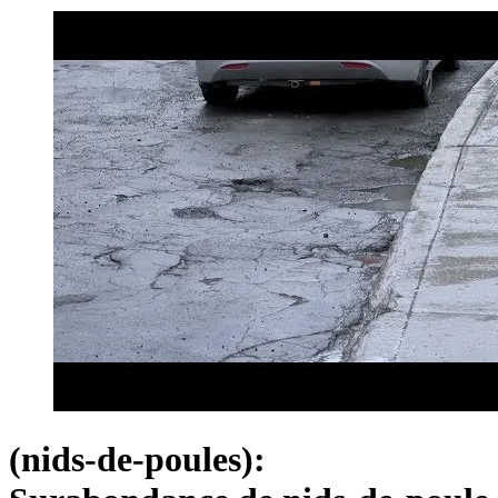
(nids-de-poules):