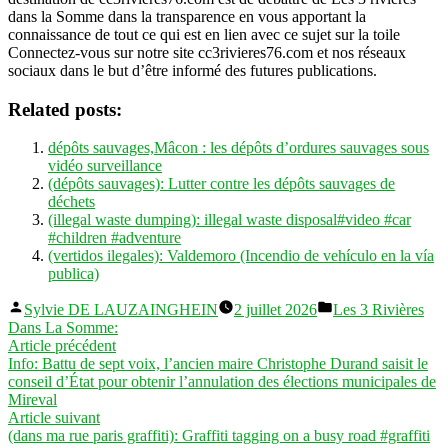
dans la Somme dans la transparence en vous apportant la
connaissance de tout ce qui est en lien avec ce sujet sur la toile
Connectez-vous sur notre site cc3rivieres76.com et nos réseaux
sociaux dans le but d’être informé des futures publications.
Related posts:
dépôts sauvages,Mâcon : les dépôts d’ordures sauvages sous
vidéo surveillance
(dépôts sauvages): Lutter contre les dépôts sauvages de
déchets
(illegal waste dumping): illegal waste disposal#video #car
#children #adventure
(vertidos ilegales): Valdemoro (Incendio de vehículo en la vía
publica)
Publié
Publié
Sylvie DE LAUZAINGHEIN
2 juillet 2026
Les 3 Rivières
par
dans
Dans La Somme:
Navigation
Article
Article précédent
précédent :
Info: Battu de sept voix, l’ancien maire Christophe Durand saisit le
de
conseil d’État pour obtenir l’annulation des élections municipales de
l’article
Mireval
Article
Article suivant
suivant :
(dans ma rue paris graffiti): Graffiti tagging on a busy road #graffiti