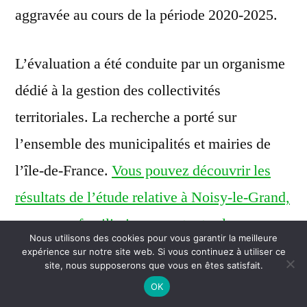
aggravée au cours de la période 2020-2025.
L’évaluation a été conduite par un organisme
dédié à la gestion des collectivités
territoriales. La recherche a porté sur
l’ensemble des municipalités et mairies de
l’île-de-France.
Vous pouvez découvrir les
résultats de l’étude relative à Noisy-le-Grand,
pour vous familiariser avec toutes les
Nous utilisons des cookies pour vous garantir la meilleure
données financières qui ont été examinées.
expérience sur notre site web. Si vous continuez à utiliser ce
site, nous supposerons que vous en êtes satisfait.
OK
Alors qu’elle affichait en 2020 une situation