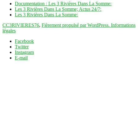
Documentation : Les 3 Rivières Dans La Somme:
Les 3 Rivières Dans La Somme; Actus 24/7:
Les 3 Rivières Dans La Somme:
CC3RIVIERES76
,
Fièrement propulsé par WordPress.
Informations
légales
Facebook
Twitter
Instagram
E-mail