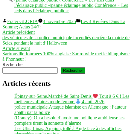
l’éclairage public »|panne éclairage public,Conférence « Les
leds dans l’éclairage public »
Publié
Publié
Frater GLORIA
3 novembre 2025
Les 3 Rivières Dans La
par
dans
Somme; Actus 24/7:
Navigation
Article
Article précédent
précédent :
des véhicules de la police municipale incendiés derrière la mairie de
de
Sciez pendant la nuit d’Halloween
l’article
Article
Article suivant
suivant :
Sartrouville,Journées 100% anglais : Sartrouville met le bilinguisme
à l’honneur !
Rechercher
Rechercher
Articles récents
Épinay-sur-Seine,Marché de Saint-Denis
Tout à 6 € ! Les
meilleures affaires mode femme
4 août 2026
police municipale,Attaque islamiste en Allemagne : l’auteur
abattu par la police
(Drancy): On a besoin d’avoir une politique ambitieuse les
pompiers tirent la sonnette d’alarme
Les Ulis, Linas, Arpajon; tollé à Agde face à des affiches
placardées par la mairie