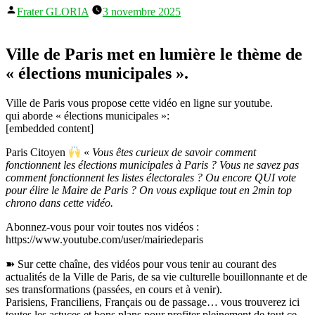
Publié
Frater GLORIA
3 novembre 2025
par
Ville de Paris met en lumière le thème de
« élections municipales ».
Ville de Paris vous propose cette vidéo en ligne sur youtube.
qui aborde « élections municipales »:
[embedded content]
Paris Citoyen
«
Vous êtes curieux de savoir comment
fonctionnent les élections municipales à Paris ? Vous ne savez pas
comment fonctionnent les listes électorales ? Ou encore QUI vote
pour élire le Maire de Paris ? On vous explique tout en 2min top
chrono dans cette vidéo.
Abonnez-vous pour voir toutes nos vidéos :
https://www.youtube.com/user/mairiedeparis
➽ Sur cette chaîne, des vidéos pour vous tenir au courant des
actualités de la Ville de Paris, de sa vie culturelle bouillonnante et de
ses transformations (passées, en cours et à venir).
Parisiens, Franciliens, Français ou de passage… vous trouverez ici
toutes les astuces et bons plans pour profiter pleinement de tout ce