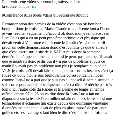
Pour voir cette vidéo sur youtube, suivez ce lien :
la source:
Cliquer ici
#Conférence #Les #leds #dans #l39éclairage #public
Retranscription des paroles de la vidéo:
c’est bon ok bon bon bonjour donc je crois que Marie-Claude m’a présenté tout à l’heure je vais rééditer vaguement d’accord ok donc moi je remplace Jean-Luc Colas qui a eu un petit problème technique et physique qui devait venir à Valdrome est présenté le 2 août c’est à dire mardi prochain cette démonstration donc c’est comme ça que d’ailleurs que c’est inscrit sur le site de la SAF et puis donc la semaine dernière il m’appelle il me demande si je peux pas parce qu’il savait que je montrais donc je dis oui il y a pas de problème et puis ce matin il y avait pas de problème non plus je remplace au pied de VLN je crois qu’il devait faire un diaporama sur les insectes c’est ça l’idée ok donc moi je suis brunovergne correspondant à npcen comme Jean-Luc à part que je suis pas au conseil d’administration je suis correspondant 07 historiquement c’est à dire l’Ardèche pas très loin d’ici l’autre côté du Rhône et la Drôme de temps en temps officiellement 07 et 26 on va dire donc là Jean-Luc a fait un diaporama sur la les LED en milieu urbain donc les lettres c’est une technologie d’éclairage qui existe depuis une quinzaine vingtaine d’années maintenant qui sait de plus en plus imposé de part entre guillemets ses avantages faut bien le dire c’est à dire à la fois des durées de vie de lampes beaucoup plus longue tout du moins sur le papier parce que bon comme ça 15-20 ans on n’a pas encore suffisamment de recul pour voir si effectivement on tient les durées de vie annoncées par les constructeurs puisque ça va au-delà éventuellement dans certains cas 30 ans 35 ans et également un rapport financier puisque effectivement pour le même niveau d’éclairement on a des consommations électriques bien moindre voilà par contre ça s’accompagne effectivement de certaines particularités de points négatifs on va dire en termes de nuisances parce que c’est un éclairage qui est à la nécessité d’être très directif s’il est mal positionné au niveau du candélabre c’est-à-dire si la zone déclarement n’est pas clairement dirigée étant donné qu’il est extrêmement puissant il peut être effectivement très dommageable pour ce qu’on appelle les pollutions lumineuses et également les lumières intrusives qui est une forme de pollution lumineuse que je vais détailler sur le diaporama alors Jean-Luc a souhaité je passe au suivant apparemment là donc Jean-Luc a souhaité diviser en six parties ce diaporama c’est à dire qu’en fait je vais vous parler de certains courriers qu’on a reçu des usagers sur le mail généraliste de la npcen Marie-Claude vient de vous en parler si j’ai bien suivi également elle fait son travail de militante donc la npcen bah c’est une adhésion loi 1901 sans but lucratif et on a un site internet on y reviendra enfin j’y reviendrai à la fin du diaporama et il y a la possibilité d’envoyer des mails lorsque des personnes sont gênées par éventuellement un éclairage direct trop directif voilà qui les gêne dans leur quotidien soit dans les appartements soit chez eux en dehors de chez eux etc donc on a divisé en six parties le diaporama une partie de courrier qu’on a reçu des usagers faut savoir que depuis que la lettre est implantée c’est quelque chose qui se généralise de plus en plus on a de plus en plus souvent des courriers même moi au niveau du 07 et du 26 j’ai effectivement ce genre de problématique qu’on n’avait pas dans les anciens systèmes d’éclairage qu’on avait moins bon après ça dépend et rendu éventuellement des installateurs mais là on est sur des puissances beaucoup plus élevées donc des nuisances plus importantes on verra également un point de vue des mers les élus en fait qui prennent les décisions d’éclairage au niveau de leur commune le point de vue des professionnels c’est à dire en l’occurrence de ce qu’on appelle le syndicat de l’éclairage en France puis qu’en France c’est pas très compliqué l’éclairage à peu près tous les départements ont un syndicat d’éclairage qui dépend du syndicat de life pardon de l’Association française de l’éclairage qui chapote l’ensemble des syndicats de l’éclairage qui en principe il y en a un par département à ma connaissance il y a une exception dans le Vaucluse où il y a pas de syndicats de l’éclairage mais quasiment tous les départements français ou un syndicat qui est géré là aussi sous forme d’associations mais pas à but non lucratif à but lucratif quatrième point on verra le point de vue de l’anxess donc lances c’est la l’Agence nationale de sécurité sanitaire d’alimentation et de l’environnement et du travail donc qui a émis des alertes concernant la technologie de la LED donc on y reviendra là dessus on verra on verra leur point de vue ensuite il y a quelques extraits au niveau des médias sur la presse nationale et le point de vue bien sûr de l’association c’est à dire de la mpcen voilà bon je vais m’asseoir ça vous dérange pas je prends pas de masque j’ai une distance réglementaire et puis en plus je sais pas si vous avez bien compris donc la première partie donc on pense les citoyens donc là on vous a mis un extrait je sais pas si vous arrivez à lire de d’un courrier qu’on avait reçu c’est à peu près lisible donc voilà ça c’est typique de document qu’on reçoit assez régulièrement avec des personnes qui sont éblouies par un des éclairages qui sont mal orientés au niveau de ces fameuses LED et qui génèrent automatiquement beaucoup de nuisances alors là on est en période de canicule évidemment c’est encore plus criard en période estivale puisque elles peuvent pas garder leur volet ouvert et donc faire des courants d’air et elles sont obligées de s’enfermer chez elle pour pas avoir ses problèmes là adressée à la npcen ou adresser à la municipalité en l’occurrence est reçu par la npcen alors ça peut être éventuellement les deux voir plus c’est pas le problème nous on récupère une partie des informations parce que la npcom ça commence à être un petit peu connu donc les gens quand ils ont des problèmes vis-à-vis de leur éclairage bon c’est vrai que dans une première démarche ils vont contacter le conseil municipal parce qu’ils connaissent quelqu’un dans les petites agglomérations tout du moins ou après un courrier à la mairie si on voit que ça bouge pas mais très souvent en parallèle ils font ils demandent nos entre guillemets nos services pour savoir ce qu’ils peuvent faire donc là donc le premier courrier en fait c’est c’était du département de la Loire si je dis pas de bêtises la commune de Noailly 800 habitants donc bon ça touche des petites communes là par contre c’est la commune d’Ivry donc ça c’est je connais pas trop c’est 94 c’est en région parisienne je suppose 63000 habitants donc là il y a un peu plus de monde et c’est une problématique je vous laisse un peu voir le texte lié à l’implantation d’un éclairage sur une caserne alors la particularité de la caserne en fait c’est que comme ça travaille 24 heures sur 24 il y a pas cette obligation d’extinction à partir d’une heure du matin donc ça reste le bâtiment reste éclairé toute la nuit là ça provoquait une nuisance importante sur des appartements qui sont dans un immeuble je crois qu’on va voir les diapositives après donc voilà ça c’est la personne qui qui rentre chez elle et qui s’aperçoit qu’effectivement dans son studio elle peut pas éviter un éclairage bien qu’elle habite en étage en plus vous allez voir je crois que elle a envoyé des photos à la mpcen c’est c’est pas mal puisque ça éclaire sur plusieurs niveaux voilà bon ça c’est un exemple à 23 heures du même bâtiment ça c’est une vue de son appartement donc largement en étage on voit bien que c’est au même niveau que chez elle ça c’est la caserne de jour parce que c’est que les régions en plus demander l’intérêt d’ailleurs que ça soit clair et de jours et ça c’est une vue de son immeuble vu de prix d’en bas donc on voit on voit les ombres portées ou effectivement donc on doit être au septième étage qu’on était tout à l’heure on voit que c’est clair très très haut en fait là c’est un autre exemple de jeunes assisté sur la commune de Bougival je sais pas si c’est ouais voilà ça c’est dans le courrier alors Bougival c’est dans le 78 donc une personne qui habite à côté d’un bois et en fait qui [Musique] est embêté par ses éclairages surpuissant par le mirador apparemment sans extinction à la nuit là la personne elle a bougé puisque apparemment elle a envoyé un courrier au syndic de l’immeuble elle a pas eu de réponse voilà on voit bien l’arbre l’intérieur on voit que là en bordure de forêt ça c’est Chambéry donc Chambéry 73 60 000 habitants voilà donc il dénonce à peu près systématiquement le fait que il profite de la technologie qui soit disant qu’on soit moins enfin ce qui est une vérité ça on va pas le remettre en cause mais les professionnels de l’éclairage en profitent pour mettre des éclairages surpuissant c’est ça le principal problème de la dette c’est la puissance de l’installation donc lumière intrusive les gens peuvent plus ouvrir les fenêtres monter les stores pour faire des courants d’air chez eux donc voilà c’est assez facile à prouver mais bon après par la suite c’est un peu compliqué ouais faut qu’il y ait une réaction enfin une écoute en face parce que sinon non mais généralement ça se passe bien mais bon des fois c’est c’est très compliqué quand même ça c’est un autre courrier je sais pas si ouais dans le 91 nous a carrément cité dans le courrier pour nous contacter sur la sur la problématique ouais ça c’est assez général donc les lampes au sodium c’était fameuses lampes qui avaient un éclairage orienté plutôt jaune jaune orangé qui avait un énorme avantage je pense qu’il y a des astronomes amateurs dans la salle pour la filtration qu’il n’y a plus dans la LED relier c’est un correspondant 91 voilà bon après des exemples comme ça il y en a un nombre certain donc voilà ça c’était un peu le regard du citoyen de l’usager on va dire le maire donc le maire c’est celui qui a le pouvoir de décider de la modification ou l’implantation d’un nouvel éclairage donc