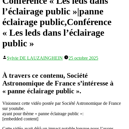
Conférence « Les leds dans
l’éclairage public »|panne
éclairage public,Conférence
« Les leds dans l’éclairage
public »
Publié
Sylvie DE LAUZAINGHEIN
25 octobre 2025
par
À travers ce contenu, Société
Astronomique de France s’intéresse à
« panne éclairage public ».
Visionnez cette vidéo postée par Société Astronomique de France
sur youtube.
ayant pour thème « panne éclairage public »:
[embedded content]
Cette vidéo avait déjà un impact notable lorsque nous l’avons