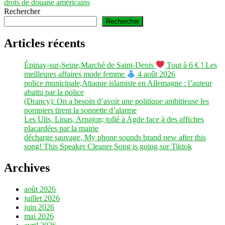
drots de douane américains
Rechercher
Rechercher
Articles récents
Épinay-sur-Seine,Marché de Saint-Denis
Tout à 6 € ! Les
meilleures affaires mode femme
4 août 2026
police municipale,Attaque islamiste en Allemagne : l’auteur
abattu par la police
(Drancy): On a besoin d’avoir une politique ambitieuse les
pompiers tirent la sonnette d’alarme
Les Ulis, Linas, Arpajon; tollé à Agde face à des affiches
placardées par la mairie
décharge sauvage, My phone sounds brand new after this
song! This Speaker Cleaner Song is going sur Tiktok
Archives
août 2026
juillet 2026
juin 2026
mai 2026