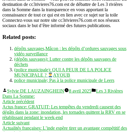
destination de cc3rivieres76.com est de débattre de Les 3 rivières
dans la Somme dans la transparence en vous apportant la
connaissance de tout ce qui est en lien avec ce sujet sur la toile
Connectez-vous sur notre site cc3rivieres76.com et nos réseaux
sociaux dans le but d’être informé des futures publications.
Related posts:
dépôts sauvages,Mâcon : les dépôts d’ordures sauvages sous
vidéo surveillance
(dépôts sauvages): Lutter contre les dépôts sauvages de
déchets
(police municipale): QUI A PEUR DE LA POLICE
MUNICIPALE ?
AYOUB
police municipale; Pas à la police municipale de Leers
Publié
Publié
Sylvie DE LAUZAINGHEIN
8 avril 2025
Les 3 Rivières
par
dans
Dans La Somme:
Navigation
Article
Article précédent
précédent :
Actus france: GRATUIT: Les tempêtes du vendredi causent des
de
dégâts dans la zone: inondation, les tornades quittent la RRV en se
l’article
rétablissant pendant le week-end
Article
Article suivant
suivant :
Actualités françaises: L’inde espère tirer un avantage compétitif des