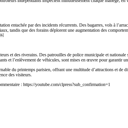
ontrôleurs indépendants inspectent minutieusement chaque manège, en vér
ation entachée par des incidents récurrents. Des bagarres, vols à l’arra
ociaux, tandis que des forains déplorent une augmentation des comporteme
. ￼
siteurs et des riverains. Des patrouilles de police municipale et national
nants et l’enlèvement de véhicules, sont mises en œuvre pour garantir un
ble du printemps parisien, offrant une multitude d’attractions et de div
ence des visiteurs.
 commentaire : https://youtube.com/clpress?sub_confirmation=1