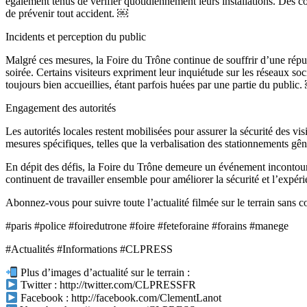
également tenus de vérifier quotidiennement leurs installations. Des c
de prévenir tout accident. ￼
Incidents et perception du public
Malgré ces mesures, la Foire du Trône continue de souffrir d’une réput
soirée. Certains visiteurs expriment leur inquiétude sur les réseaux s
toujours bien accueillies, étant parfois huées par une partie du public
Engagement des autorités
Les autorités locales restent mobilisées pour assurer la sécurité des vi
mesures spécifiques, telles que la verbalisation des stationnements gê
En dépit des défis, la Foire du Trône demeure un événement incontourna
continuent de travailler ensemble pour améliorer la sécurité et l’expéri
Abonnez-vous pour suivre toute l’actualité filmée sur le terrain sans
#paris #police #foiredutrone #foire #feteforaine #forains #manege
#Actualités #Informations #CLPRESS
Plus d’images d’actualité sur le terrain :
Twitter : http://twitter.com/CLPRESSFR
Facebook : http://facebook.com/ClementLanot