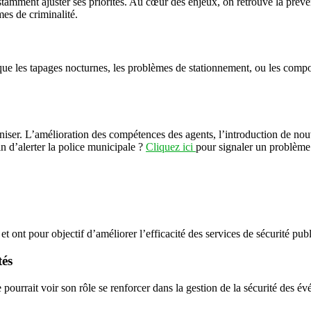
mment ajuster ses priorités. Au cœur des enjeux, on retrouve la prévent
mes de criminalité.
que les tapages nocturnes, les problèmes de stationnement, ou les comp
rniser. L’amélioration des compétences des agents, l’introduction de no
in d’alerter la police municipale ?
Cliquez ici
pour signaler un problème
et ont pour objectif d’améliorer l’efficacité des services de sécurité pub
tés
 pourrait voir son rôle se renforcer dans la gestion de la sécurité des é