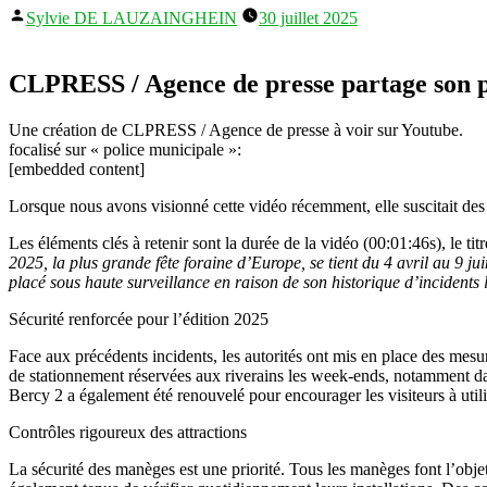
Publié
Sylvie DE LAUZAINGHEIN
30 juillet 2025
par
CLPRESS / Agence de presse partage son po
Une création de CLPRESS / Agence de presse à voir sur Youtube.
focalisé sur « police municipale »:
[embedded content]
Lorsque nous avons visionné cette vidéo récemment, elle suscitait des
Les éléments clés à retenir sont la durée de la vidéo (00:01:46s), le tit
2025, la plus grande fête foraine d’Europe, se tient du 4 avril au 9 j
placé sous haute surveillance en raison de son historique d’incidents 
Sécurité renforcée pour l’édition 2025
Face aux précédents incidents, les autorités ont mis en place des mesur
de stationnement réservées aux riverains les week-ends, notamment dan
Bercy 2 a également été renouvelé pour encourager les visiteurs à util
Contrôles rigoureux des attractions
La sécurité des manèges est une priorité. Tous les manèges font l’objet d