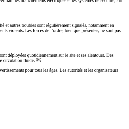
ifiant les branchements électriques et les systèmes de sécurité, afin
ché et autres troubles sont régulièrement signalés, notamment en
nts violents. Les forces de l’ordre, bien que présentes, ne sont pas
e sont déployées quotidiennement sur le site et ses alentours. Des
e circulation fluide. ￼
ertissements pour tous les âges. Les autorités et les organisateurs