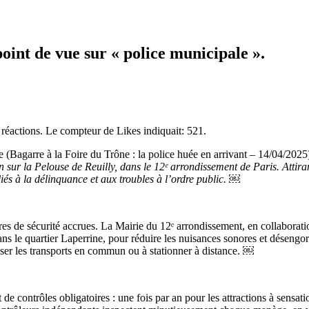
int de vue sur « police municipale ».
 réactions. Le compteur de Likes indiquait: 521.
re (Bagarre à la Foire du Trône : la police huée en arrivant – 14/04/2025) 
uin sur la Pelouse de Reuilly, dans le 12ᵉ arrondissement de Paris. Atti
liés à la délinquance et aux troubles à l’ordre public. ￼
es de sécurité accrues. La Mairie du 12ᵉ arrondissement, en collaboratio
s le quartier Laperrine, pour réduire les nuisances sonores et désengo
iser les transports en commun ou à stationner à distance. ￼
e contrôles obligatoires : une fois par an pour les attractions à sensation