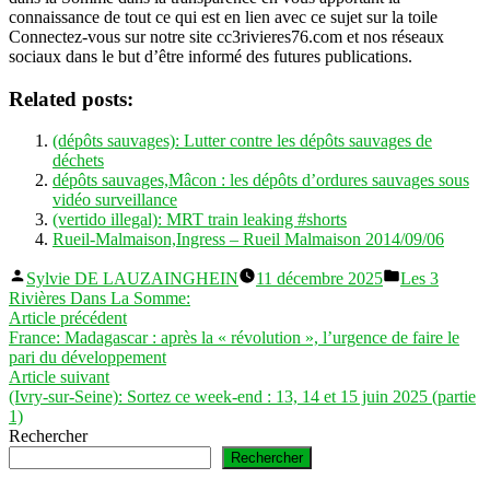
connaissance de tout ce qui est en lien avec ce sujet sur la toile
Connectez-vous sur notre site cc3rivieres76.com et nos réseaux
sociaux dans le but d’être informé des futures publications.
Related posts:
(dépôts sauvages): Lutter contre les dépôts sauvages de
déchets
dépôts sauvages,Mâcon : les dépôts d’ordures sauvages sous
vidéo surveillance
(vertido illegal): MRT train leaking #shorts
Rueil-Malmaison,Ingress – Rueil Malmaison 2014/09/06
Publié
Publié
Sylvie DE LAUZAINGHEIN
11 décembre 2025
Les 3
par
dans
Rivières Dans La Somme:
Navigation
Article
Article précédent
précédent :
France: Madagascar : après la « révolution », l’urgence de faire le
de
pari du développement
l’article
Article
Article suivant
suivant :
(Ivry-sur-Seine): Sortez ce week-end : 13, 14 et 15 juin 2025 (partie
1)
Rechercher
Rechercher