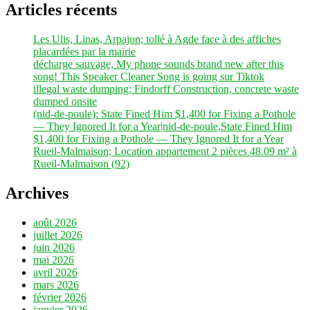
Articles récents
Les Ulis, Linas, Arpajon; tollé à Agde face à des affiches
placardées par la mairie
décharge sauvage, My phone sounds brand new after this
song! This Speaker Cleaner Song is going sur Tiktok
illegal waste dumping; Findorff Construction, concrete waste
dumped onsite
(nid-de-poule): State Fined Him $1,400 for Fixing a Pothole
— They Ignored It for a Year|nid-de-poule,State Fined Him
$1,400 for Fixing a Pothole — They Ignored It for a Year
Rueil-Malmaison; Location appartement 2 pièces 48.09 m² à
Rueil-Malmaison (92)
Archives
août 2026
juillet 2026
juin 2026
mai 2026
avril 2026
mars 2026
février 2026
janvier 2026