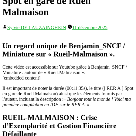
Spot en gare de Rueil
Malmaison
Publié
Sylvie DE LAUZAINGHEIN
11 décembre 2025
par
Un regard unique de Benjamin_SNCF /
Miniature sur « Rueil-Malmaison ».
Cette vidéo est accessible sur Youtube grâce à Benjamin_SNCF /
Miniature . autour de « Rueil-Malmaison »:
[embedded content]
Il est important de noter la durée (00:11:35s), le titre ([ RER A ] Spot
en gare de Rueil Malmaison) ainsi que les éléments fournis par
l’auteur, incluant la description :«
Bonjour tout le monde ! Voici ma
première compilation en IDF sur le RER A.
».
RUEIL-MALMAISON : Crise
d’Exemplarité et Gestion Financière
Défaillante