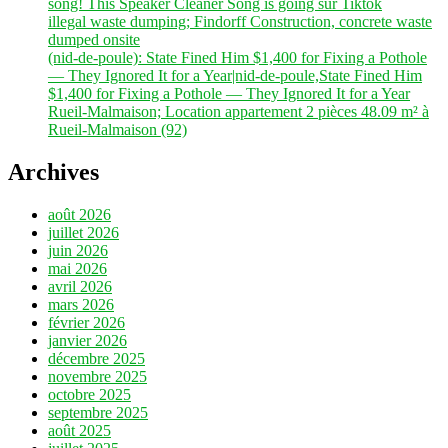
song! This Speaker Cleaner Song is going sur Tiktok
illegal waste dumping; Findorff Construction, concrete waste
dumped onsite
(nid-de-poule): State Fined Him $1,400 for Fixing a Pothole
— They Ignored It for a Year|nid-de-poule,State Fined Him
$1,400 for Fixing a Pothole — They Ignored It for a Year
Rueil-Malmaison; Location appartement 2 pièces 48.09 m² à
Rueil-Malmaison (92)
Archives
août 2026
juillet 2026
juin 2026
mai 2026
avril 2026
mars 2026
février 2026
janvier 2026
décembre 2025
novembre 2025
octobre 2025
septembre 2025
août 2025