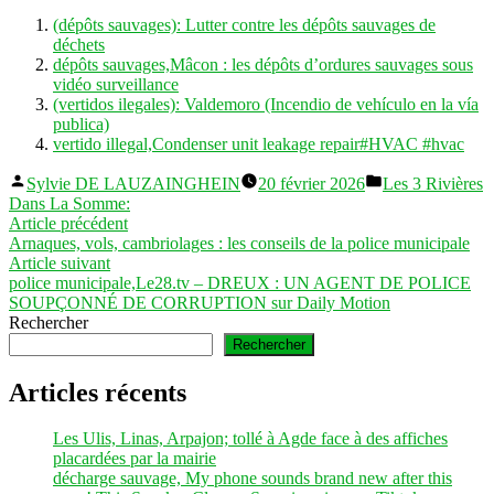
(dépôts sauvages): Lutter contre les dépôts sauvages de
déchets
dépôts sauvages,Mâcon : les dépôts d’ordures sauvages sous
vidéo surveillance
(vertidos ilegales): Valdemoro (Incendio de vehículo en la vía
publica)
vertido illegal,Condenser unit leakage repair#HVAC #hvac
Publié
Publié
Sylvie DE LAUZAINGHEIN
20 février 2026
Les 3 Rivières
par
dans
Dans La Somme:
Navigation
Article
Article précédent
précédent :
Arnaques, vols, cambriolages : les conseils de la police municipale
de
Article
Article suivant
l’article
suivant :
police municipale,Le28.tv – DREUX : UN AGENT DE POLICE
SOUPÇONNÉ DE CORRUPTION sur Daily Motion
Rechercher
Rechercher
Articles récents
Les Ulis, Linas, Arpajon; tollé à Agde face à des affiches
placardées par la mairie
décharge sauvage, My phone sounds brand new after this