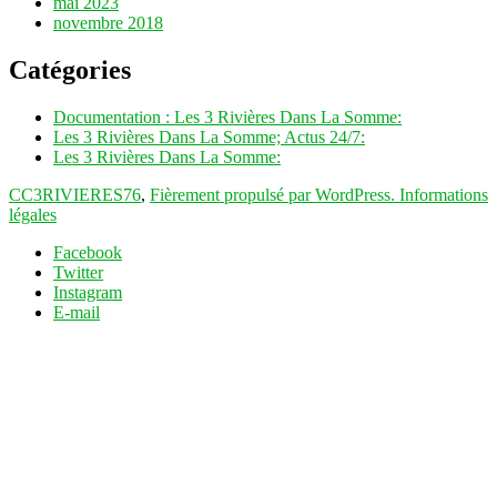
mai 2023
novembre 2018
Catégories
Documentation : Les 3 Rivières Dans La Somme:
Les 3 Rivières Dans La Somme; Actus 24/7:
Les 3 Rivières Dans La Somme:
CC3RIVIERES76
,
Fièrement propulsé par WordPress.
Informations
légales
Facebook
Twitter
Instagram
E-mail