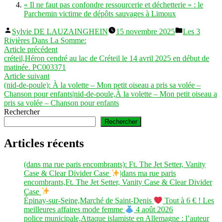
« Il ne faut pas confondre ressourcerie et déchetterie » : le
Parchemin victime de dépôts sauvages à Limoux
Publié
Publié
Sylvie DE LAUZAINGHEIN
15 novembre 2025
Les 3
par
dans
Rivières Dans La Somme:
Navigation
Article
Article précédent
précédent :
créteil,Héron cendré au lac de Créteil le 14 avril 2025 en début de
de
matinée. PC003371
l’article
Article
Article suivant
suivant :
(nid-de-poule): À la volette – Mon petit oiseau a pris sa volée –
Chanson pour enfants|nid-de-poule,À la volette – Mon petit oiseau a
pris sa volée – Chanson pour enfants
Rechercher
Rechercher
Articles récents
(dans ma rue paris encombrants): Ft. The Jet Setter, Vanity
Case & Clear Divider Case
|dans ma rue paris
encombrants,Ft. The Jet Setter, Vanity Case & Clear Divider
Case
Épinay-sur-Seine,Marché de Saint-Denis
Tout à 6 € ! Les
meilleures affaires mode femme
4 août 2026
police municipale,Attaque islamiste en Allemagne : l’auteur