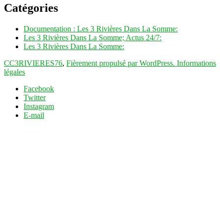
Catégories
Documentation : Les 3 Rivières Dans La Somme:
Les 3 Rivières Dans La Somme; Actus 24/7:
Les 3 Rivières Dans La Somme:
CC3RIVIERES76
,
Fièrement propulsé par WordPress.
Informations
légales
Facebook
Twitter
Instagram
E-mail