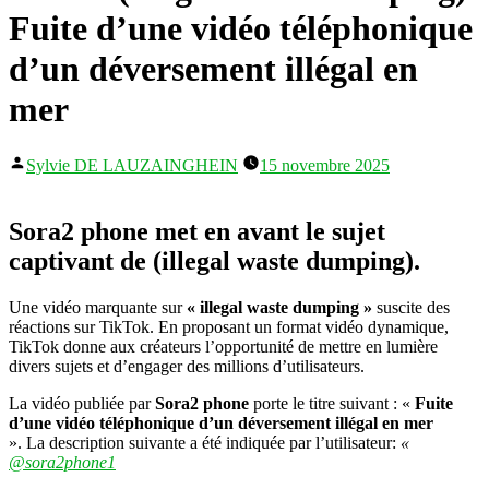
Fuite d’une vidéo téléphonique
d’un déversement illégal en
mer
Publié
Sylvie DE LAUZAINGHEIN
15 novembre 2025
par
Sora2 phone met en avant le sujet
captivant de (illegal waste dumping).
Une vidéo marquante sur
« illegal waste dumping »
suscite des
réactions sur TikTok. En proposant un format vidéo dynamique,
TikTok donne aux créateurs l’opportunité de mettre en lumière
divers sujets et d’engager des millions d’utilisateurs.
La vidéo publiée par
Sora2 phone
porte le titre suivant : «
Fuite
d’une vidéo téléphonique d’un déversement illégal en mer
». La description suivante a été indiquée par l’utilisateur:
«
@sora2phone1