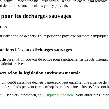
ective. Grâce à une meilleure sensibilisation, un cadre légal renforcé e
ont des actions fondamentales pour y parvenir.
s pour les décharges sauvages
hets
nt l’abandon de déchets. Toute personne physique ou morale impliquée d
fractions liées aux décharges sauvages
es, disposent d’un pouvoir de police pour sanctionner les dépôts illégaux 
 administratives.
ets selon la législation environnementale
es. Un dépôt massif de déchets dangereux peut entraîner une amende de 75
cules utilisés peuvent être confisqués, et des peines plus sévères sont 
t :
Lien vers le post original:
Cliquez sur ce lien.
. Vous aurez ainsi la po