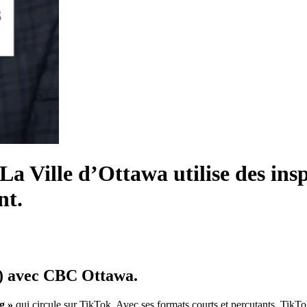
La Ville d’Ottawa utilise des ins
nt.
g) avec CBC Ottawa.
g »
qui circule sur TikTok. Avec ses formats courts et percutants, TikTok 