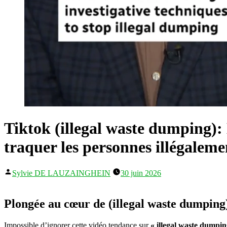
Tiktok (illegal waste dumping): 
traquer les personnes illégaleme
Publié
Sylvie DE LAUZAINGHEIN
30 juin 2026
par
Plongée au cœur de (illegal waste dumpin
Impossible d’ignorer cette vidéo tendance sur
« illegal waste dumpin