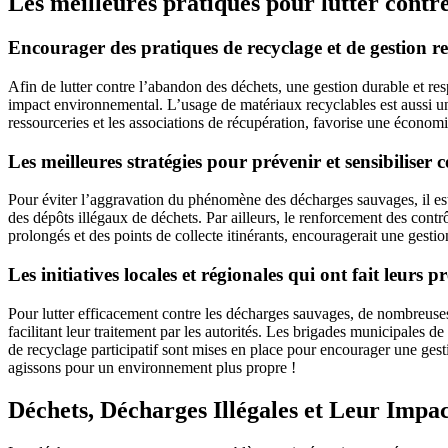
Les meilleures pratiques pour lutter contre
Encourager des pratiques de recyclage et de gestion r
Afin de lutter contre l’abandon des déchets, une gestion durable et resp
impact environnemental. L’usage de matériaux recyclables est aussi une 
ressourceries et les associations de récupération, favorise une économ
Les meilleures stratégies pour prévenir et sensibiliser
Pour éviter l’aggravation du phénomène des décharges sauvages, il est 
des dépôts illégaux de déchets. Par ailleurs, le renforcement des contrô
prolongés et des points de collecte itinérants, encouragerait une gesti
Les initiatives locales et régionales qui ont fait leurs
Pour lutter efficacement contre les décharges sauvages, de nombreuses v
facilitant leur traitement par les autorités. Les brigades municipales d
de recyclage participatif sont mises en place pour encourager une gest
agissons pour un environnement plus propre !
Déchets, Décharges Illégales et Leur Impa