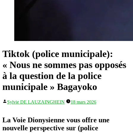
Tiktok (police municipale):
« Nous ne sommes pas opposés
à la question de la police
municipale » Bagayoko
Publié
Sylvie DE LAUZAINGHEIN
18 mars 2026
par
La Voie Dionysienne vous offre une
nouvelle perspective sur (police