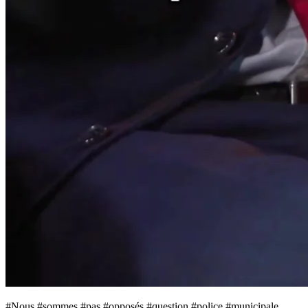
#Nous #sommes #pas #opposés #question #police #municipale