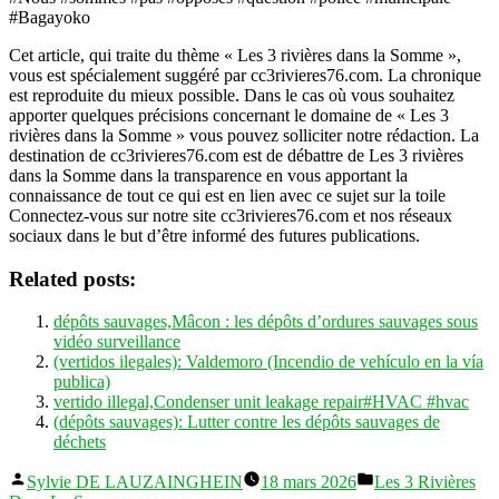
#Bagayoko
Cet article, qui traite du thème « Les 3 rivières dans la Somme »,
vous est spécialement suggéré par cc3rivieres76.com. La chronique
est reproduite du mieux possible. Dans le cas où vous souhaitez
apporter quelques précisions concernant le domaine de « Les 3
rivières dans la Somme » vous pouvez solliciter notre rédaction. La
destination de cc3rivieres76.com est de débattre de Les 3 rivières
dans la Somme dans la transparence en vous apportant la
connaissance de tout ce qui est en lien avec ce sujet sur la toile
Connectez-vous sur notre site cc3rivieres76.com et nos réseaux
sociaux dans le but d’être informé des futures publications.
Related posts:
dépôts sauvages,Mâcon : les dépôts d’ordures sauvages sous
vidéo surveillance
(vertidos ilegales): Valdemoro (Incendio de vehículo en la vía
publica)
vertido illegal,Condenser unit leakage repair#HVAC #hvac
(dépôts sauvages): Lutter contre les dépôts sauvages de
déchets
Publié
Publié
Sylvie DE LAUZAINGHEIN
18 mars 2026
Les 3 Rivières
par
dans