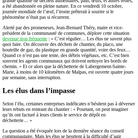
grande quantité de déchets alimentaires, pain, œufs, et autres restes,
a été abandonnée en pleine nature. En ce vendredi 10 octobre,
journée mondiale de l’œuf, l’ironie prêterait à sourire si le
phénomène n’était pas si récurrent.
Alerté par des promeneurs, Jean-Bernard Théry, maire et vice-
président de la communauté de communes, déplore cette situation
devenue trop fréquente
: « C’est régulier… Les élus ne savent plus
quoi faire. On découvre des déchets de chantier, du placo, une
bouteille de gaz, du plastique en grande quantité, voire des feux…
Quand ce n’est pas une tente, des débris végétaux, etc. C’est bien
souvent les agents communaux qui doivent nettoyer les bords de
chemin. » Et ce alors que la déchetterie de Labergement-Sainte-
Marie, à moins de 10 kilomètres de Malpas, est ouverte quatre jours
par semaine, sans interruption.
Les élus dans l’impasse
Selon l’élu, certaines entreprises indélicates n’hésitent pas à déverser
leurs rebuts en rentrant du chantier : « Pourtant, on peut imaginer
qu’ils ont facturé à leurs clients le service de dépôt en
déchetterie… »
La question a été évoquée lors de la dernière séance du conseil
communautaire. Mais les élus se heurtent à la difficulté d’agir