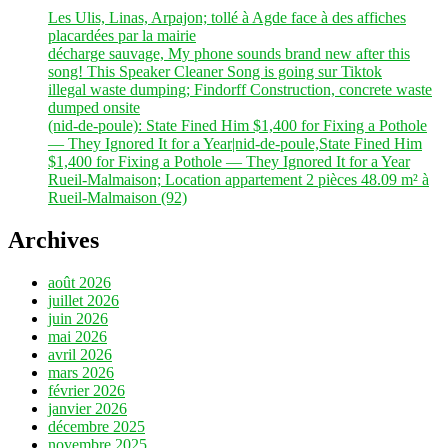
Les Ulis, Linas, Arpajon; tollé à Agde face à des affiches
placardées par la mairie
décharge sauvage, My phone sounds brand new after this
song! This Speaker Cleaner Song is going sur Tiktok
illegal waste dumping; Findorff Construction, concrete waste
dumped onsite
(nid-de-poule): State Fined Him $1,400 for Fixing a Pothole
— They Ignored It for a Year|nid-de-poule,State Fined Him
$1,400 for Fixing a Pothole — They Ignored It for a Year
Rueil-Malmaison; Location appartement 2 pièces 48.09 m² à
Rueil-Malmaison (92)
Archives
août 2026
juillet 2026
juin 2026
mai 2026
avril 2026
mars 2026
février 2026
janvier 2026
décembre 2025
novembre 2025