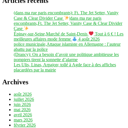
Articles récents
(dans ma rue paris encombrants): Ft. The Jet Setter, Vanity
Case & Clear Divider Case
|dans ma rue paris
encombrants,Ft. The Jet Setter, Vanity Case & Clear Divider
Case
Épinay-sur-Seine,Marché de Saint-Denis
Tout à 6 € ! Les
meilleures affaires mode femme
4 août 2026
police municipale,Attaque islamiste en Allemagne : l’auteur
abattu par la police
(Drancy): On a besoin d’avoir une politique ambitieuse les
pompiers tirent la sonnette d’alarme
Les Ulis, Linas, Arpajon; tollé à Agde face à des affiches
placardées par la mairie
Archives
août 2026
juillet 2026
juin 2026
mai 2026
avril 2026
mars 2026
février 2026