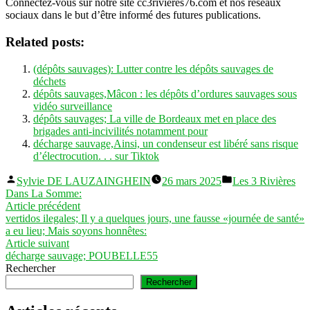
Connectez-vous sur notre site cc3rivieres76.com et nos réseaux
sociaux dans le but d’être informé des futures publications.
Related posts:
(dépôts sauvages): Lutter contre les dépôts sauvages de
déchets
dépôts sauvages,Mâcon : les dépôts d’ordures sauvages sous
vidéo surveillance
dépôts sauvages; La ville de Bordeaux met en place des
brigades anti-incivilités notamment pour
décharge sauvage,Ainsi, un condenseur est libéré sans risque
d’électrocution. . . sur Tiktok
Publié
Publié
Sylvie DE LAUZAINGHEIN
26 mars 2025
Les 3 Rivières
par
dans
Dans La Somme:
Navigation
Article
Article précédent
précédent :
vertidos ilegales; Il y a quelques jours, une fausse «journée de santé»
de
a eu lieu; Mais soyons honnêtes:
l’article
Article
Article suivant
suivant :
décharge sauvage; POUBELLE55
Rechercher
Rechercher