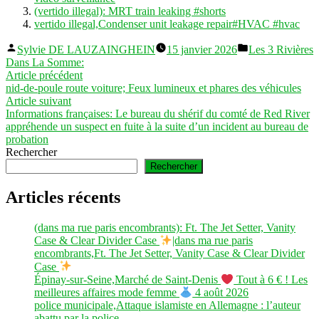
(vertido illegal): MRT train leaking #shorts
vertido illegal,Condenser unit leakage repair#HVAC #hvac
Publié
Publié
Sylvie DE LAUZAINGHEIN
15 janvier 2026
Les 3 Rivières
par
dans
Dans La Somme:
Navigation
Article
Article précédent
précédent :
nid-de-poule route voiture; Feux lumineux et phares des véhicules
de
Article
Article suivant
l’article
suivant :
Informations françaises: Le bureau du shérif du comté de Red River
appréhende un suspect en fuite à la suite d’un incident au bureau de
probation
Rechercher
Rechercher
Articles récents
(dans ma rue paris encombrants): Ft. The Jet Setter, Vanity
Case & Clear Divider Case
|dans ma rue paris
encombrants,Ft. The Jet Setter, Vanity Case & Clear Divider
Case
Épinay-sur-Seine,Marché de Saint-Denis
Tout à 6 € ! Les
meilleures affaires mode femme
4 août 2026
police municipale,Attaque islamiste en Allemagne : l’auteur
abattu par la police