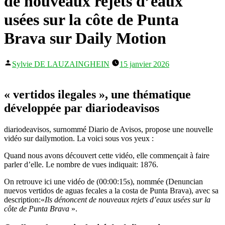
de nouveaux rejets d’eaux
usées sur la côte de Punta
Brava sur Daily Motion
Publié
Sylvie DE LAUZAINGHEIN
15 janvier 2026
par
« vertidos ilegales », une thématique
développée par diariodeavisos
diariodeavisos, surnommé Diario de Avisos, propose une nouvelle
vidéo sur dailymotion. La voici sous vos yeux :
Quand nous avons découvert cette vidéo, elle commençait à faire
parler d’elle. Le nombre de vues indiquait: 1876.
On retrouve ici une vidéo de (00:00:15s), nommée (Denuncian
nuevos vertidos de aguas fecales a la costa de Punta Brava), avec sa
description:«
Ils dénoncent de nouveaux rejets d’eaux usées sur la
côte de Punta Brava
».