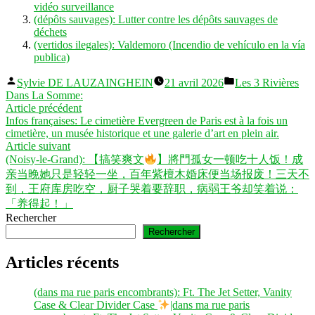
vidéo surveillance
(dépôts sauvages): Lutter contre les dépôts sauvages de
déchets
(vertidos ilegales): Valdemoro (Incendio de vehículo en la vía
publica)
Publié
Publié
Sylvie DE LAUZAINGHEIN
21 avril 2026
Les 3 Rivières
par
dans
Dans La Somme:
Navigation
Article
Article précédent
précédent :
Infos françaises: Le cimetière Evergreen de Paris est à la fois un
de
cimetière, un musée historique et une galerie d’art en plein air.
l’article
Article
Article suivant
suivant :
(Noisy-le-Grand): 【搞笑爽文
】將門孤女一顿吃十人饭！成
亲当晚她只是轻轻一坐，百年紫檀木婚床便当场报废！三天不
到，王府库房吃空，厨子哭着要辞职，病弱王爷却笑着说：
「养得起！」
Rechercher
Rechercher
Articles récents
(dans ma rue paris encombrants): Ft. The Jet Setter, Vanity
Case & Clear Divider Case
|dans ma rue paris