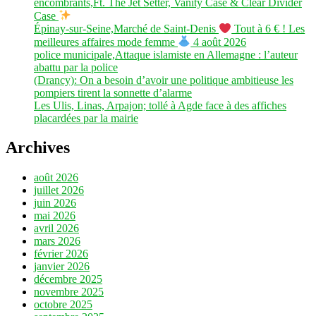
encombrants,Ft. The Jet Setter, Vanity Case & Clear Divider
Case
Épinay-sur-Seine,Marché de Saint-Denis
Tout à 6 € ! Les
meilleures affaires mode femme
4 août 2026
police municipale,Attaque islamiste en Allemagne : l’auteur
abattu par la police
(Drancy): On a besoin d’avoir une politique ambitieuse les
pompiers tirent la sonnette d’alarme
Les Ulis, Linas, Arpajon; tollé à Agde face à des affiches
placardées par la mairie
Archives
août 2026
juillet 2026
juin 2026
mai 2026
avril 2026
mars 2026
février 2026
janvier 2026
décembre 2025
novembre 2025
octobre 2025