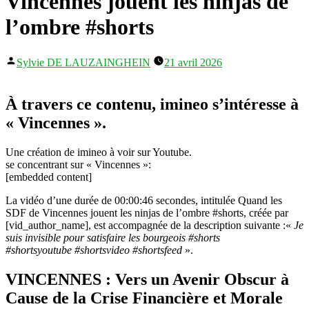
Vincennes jouent les ninjas de
l’ombre #shorts
Publié
Sylvie DE LAUZAINGHEIN
21 avril 2026
par
À travers ce contenu, imineo s’intéresse à
« Vincennes ».
Une création de imineo à voir sur Youtube.
se concentrant sur « Vincennes »:
[embedded content]
La vidéo d’une durée de 00:00:46 secondes, intitulée Quand les
SDF de Vincennes jouent les ninjas de l’ombre #shorts, créée par
[vid_author_name], est accompagnée de la description suivante :«
Je
suis invisible pour satisfaire les bourgeois #shorts
#shortsyoutube #shortsvideo #shortsfeed
».
VINCENNES : Vers un Avenir Obscur à
Cause de la Crise Financière et Morale