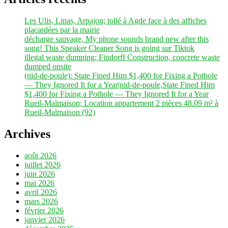
Les Ulis, Linas, Arpajon; tollé à Agde face à des affiches
placardées par la mairie
décharge sauvage, My phone sounds brand new after this
song! This Speaker Cleaner Song is going sur Tiktok
illegal waste dumping; Findorff Construction, concrete waste
dumped onsite
(nid-de-poule): State Fined Him $1,400 for Fixing a Pothole
— They Ignored It for a Year|nid-de-poule,State Fined Him
$1,400 for Fixing a Pothole — They Ignored It for a Year
Rueil-Malmaison; Location appartement 2 pièces 48.09 m² à
Rueil-Malmaison (92)
Archives
août 2026
juillet 2026
juin 2026
mai 2026
avril 2026
mars 2026
février 2026
janvier 2026