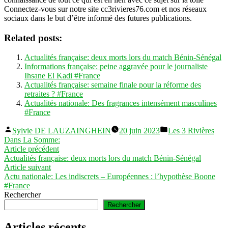
Connectez-vous sur notre site cc3rivieres76.com et nos réseaux
sociaux dans le but d’être informé des futures publications.
Related posts:
Actualités française: deux morts lors du match Bénin-Sénégal
Informations française: peine aggravée pour le journaliste
Ihsane El Kadi #France
Actualités française: semaine finale pour la réforme des
retraites ? #France
Actualités nationale: Des fragrances intensément masculines
#France
Publié
Publié
Sylvie DE LAUZAINGHEIN
20 juin 2023
Les 3 Rivières
par
dans
Dans La Somme:
Navigation
Article
Article précédent
précédent :
Actualités française: deux morts lors du match Bénin-Sénégal
de
Article
Article suivant
l’article
suivant :
Actu nationale: Les indiscrets – Européennes : l’hypothèse Boone
#France
Rechercher
Rechercher
Articles récents