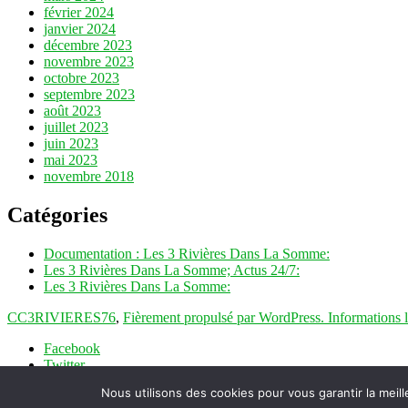
février 2024
janvier 2024
décembre 2023
novembre 2023
octobre 2023
septembre 2023
août 2023
juillet 2023
juin 2023
mai 2023
novembre 2018
Catégories
Documentation : Les 3 Rivières Dans La Somme:
Les 3 Rivières Dans La Somme; Actus 24/7:
Les 3 Rivières Dans La Somme:
CC3RIVIERES76
,
Fièrement propulsé par WordPress.
Informations 
Facebook
Twitter
Instagram
Nous utilisons des cookies pour vous garantir la meill
E-mail