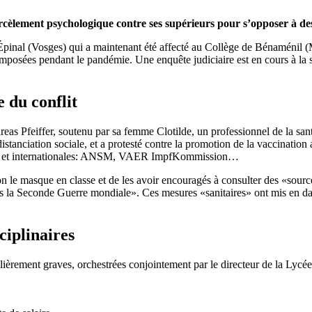
lement psychologique contre ses supérieurs pour s’opposer à des pr
Épinal (Vosges) qui a maintenant été affecté au Collège de Bénaménil 
imposées pendant le pandémie. Une enquête judiciaire est en cours à la 
 du conflit
 Pfeiffer, soutenu par sa femme Clotilde, un professionnel de la santé,
distanciation sociale, et a protesté contre la promotion de la vaccinati
nales et internationales: ANSM, VAER ImpfKommission…
n le masque en classe et de les avoir encouragés à consulter des «source
is la Seconde Guerre mondiale». Ces mesures «sanitaires» ont mis en dang
ciplinaires
lièrement graves, orchestrées conjointement par le directeur de la Lycée