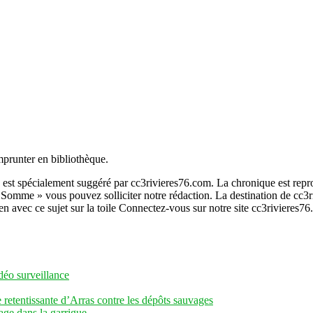
mprunter en bibliothèque.
us est spécialement suggéré par cc3rivieres76.com. La chronique est rep
 Somme » vous pouvez solliciter notre rédaction. La destination de cc3r
en avec ce sujet sur la toile Connectez-vous sur notre site cc3rivieres7
déo surveillance
 retentissante d’Arras contre les dépôts sauvages
ge dans la garrigue