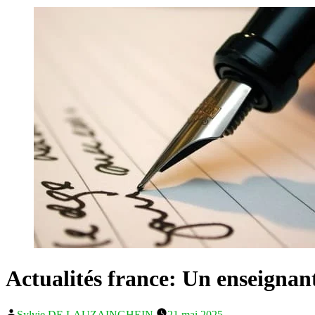
Actualités france: Un enseignant
Publié
Sylvie DE LAUZAINGHEIN
21 mai 2025