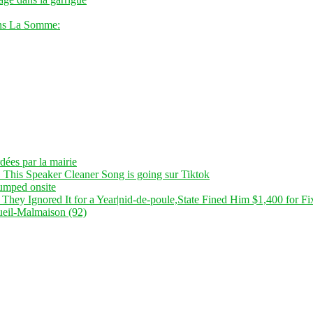
ans La Somme:
dées par la mairie
 This Speaker Cleaner Song is going sur Tiktok
dumped onsite
 They Ignored It for a Year|nid-de-poule,State Fined Him $1,400 for Fi
ueil-Malmaison (92)