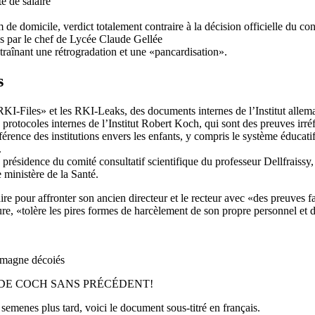
e de salaire
de domicile, verdict totalement contraire à la décision officielle du co
ues par le chef de Lycée Claude Gellée
traînant une rétrogradation et une «pancardisation».
s
s «RKI-Files» et les RKI-Leaks, des documents internes de l’Institut all
protocoles internes de l’Institut Robert Koch, qui sont des preuves irréf
fférence des institutions envers les enfants, y compris le système éducatif
.
présidence du comité consultatif scientifique du professeur Dellfraissy
 ministère de la Santé.
re pour affronter son ancien directeur et le recteur avec «des preuves fa
re, «tolère les pires formes de harcèlement de son propre personnel et d
lemagne décoiés
 DE COCH SANS PRÉCÉDENT!
enes plus tard, voici le document sous-titré en français.