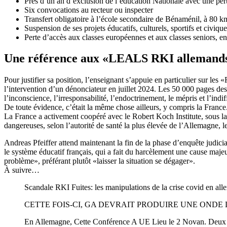
Près d’un an d’exclusion de l’éducation Nationale avec une pert
Six convocations au recteur ou inspecter
Transfert obligatoire à l’école secondaire de Bénaménil, à 80 km 
Suspension de ses projets éducatifs, culturels, sportifs et civiq
Perte d’accès aux classes européennes et aux classes seniors, en
Une référence aux «LEALS RKI allemand
Pour justifier sa position, l’enseignant s’appuie en particulier sur le
l’intervention d’un dénonciateur en juillet 2024. Les 50 000 pages des 
l’inconscience, l’irresponsabilité, l’endoctrinement, le mépris et l’indi
De toute évidence, c’était la même chose ailleurs, y compris la France
La France a activement coopéré avec le Robert Koch Institute, sous la 
dangereuses, selon l’autorité de santé la plus élevée de l’Allemagne, le
Andreas Pfeiffer attend maintenant la fin de la phase d’enquête judiciai
le système éducatif français, qui a fait du harcèlement une cause majeu
problème», préférant plutôt «laisser la situation se dégager».
À suivre…
Scandale RKI Fuites: les manipulations de la crise covid en al
CETTE FOIS-CI, GA DEVRAIT PRODUIRE UNE ONDE
En Allemagne, Cette Conférence A UE Lieu le 2 Novan. Deux sem