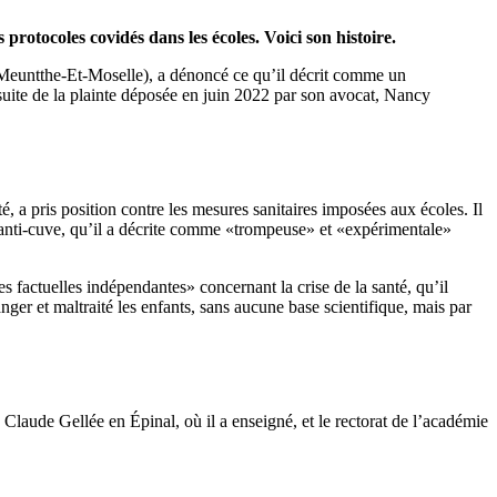
otocoles covidés dans les écoles. Voici son histoire.
(Meuntthe-Et-Moselle), a dénoncé ce qu’il décrit comme un
suite de la plainte déposée en juin 2022 par son avocat, Nancy
 a pris position contre les mesures sanitaires imposées aux écoles. Il
on anti-cuve, qu’il a décrite comme «trompeuse» et «expérimentale»
s factuelles indépendantes» concernant la crise de la santé, qu’il
er et maltraité les enfants, sans aucune base scientifique, mais par
 Claude Gellée en Épinal, où il a enseigné, et le rectorat de l’académie