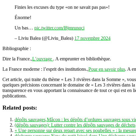
Finies les excuses du type «on ne savait pas pas»!
Énorme!
Un bas…
pic.twitter.com/l8jmrunqci
– Liviu Balea (@Liviu_Balea)
17 novembre 2024
Bibliographie :
Dire la France.,
L’ouvrage
. A emprunter en bibliothèque.
La France moderne : l’esprit des institutions.,
Pour en savoir plus
. A e
Cet article, qui traite du thème « Les 3 rivières dans la Somme », vo
quelques précisions concernant le domaine de « Les 3 rivières dans la
transparence en vous apportant la connaissance de tout ce qui est en li
publications.
Related posts:
dépôts sauvages,Mâcon : les dépôts d’ordures sauvages sous vi
(dépôts sauvages): Lutter contre les dépôts sauvages de déchets
« Une personne sur deux repart avec ses poubelles » : la mesure
décharge sauvage; New du petit laissé dans Une décharge sauva