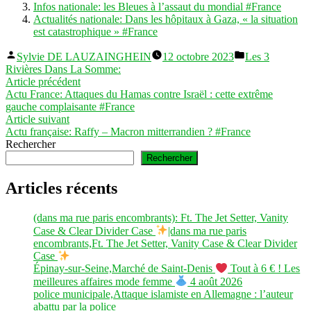
Infos nationale: les Bleues à l’assaut du mondial #France
Actualités nationale: Dans les hôpitaux à Gaza, « la situation
est catastrophique » #France
Publié
Publié
Sylvie DE LAUZAINGHEIN
12 octobre 2023
Les 3
par
dans
Rivières Dans La Somme:
Navigation
Article
Article précédent
précédent :
Actu France: Attaques du Hamas contre Israël : cette extrême
de
gauche complaisante #France
l’article
Article
Article suivant
suivant :
Actu française: Raffy – Macron mitterrandien ? #France
Rechercher
Rechercher
Articles récents
(dans ma rue paris encombrants): Ft. The Jet Setter, Vanity
Case & Clear Divider Case
|dans ma rue paris
encombrants,Ft. The Jet Setter, Vanity Case & Clear Divider
Case
Épinay-sur-Seine,Marché de Saint-Denis
Tout à 6 € ! Les
meilleures affaires mode femme
4 août 2026
police municipale,Attaque islamiste en Allemagne : l’auteur
abattu par la police