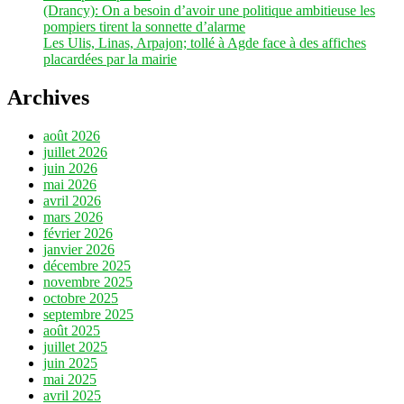
(Drancy): On a besoin d’avoir une politique ambitieuse les
pompiers tirent la sonnette d’alarme
Les Ulis, Linas, Arpajon; tollé à Agde face à des affiches
placardées par la mairie
Archives
août 2026
juillet 2026
juin 2026
mai 2026
avril 2026
mars 2026
février 2026
janvier 2026
décembre 2025
novembre 2025
octobre 2025
septembre 2025
août 2025
juillet 2025
juin 2025
mai 2025
avril 2025