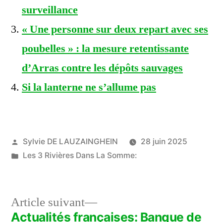
surveillance
« Une personne sur deux repart avec ses
poubelles » : la mesure retentissante
d’Arras contre les dépôts sauvages
Si la lanterne ne s’allume pas
Publié
Sylvie DE LAUZAINGHEIN
28 juin 2025
par
Publié
Les 3 Rivières Dans La Somme:
dans
Article
Article suivant
suivant :
Actualités françaises: Banque de