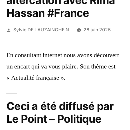
altercation avec Rima
Hassan #France
Publié
Sylvie DE LAUZAINGHEIN
28 juin 2025
par
En consultant internet nous avons découvert
un encart qui va vous plaire. Son thème est
« Actualité française ».
Ceci a été diffusé par
Le Point – Politique