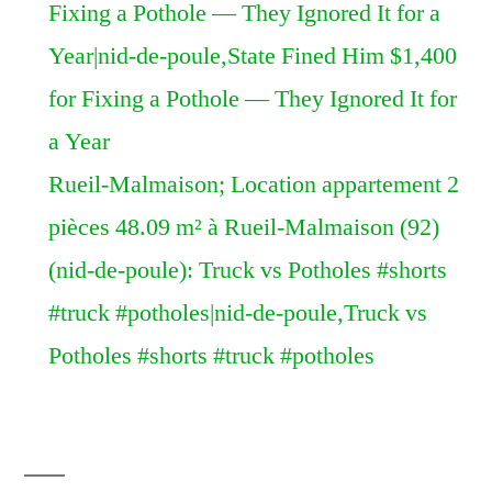
Fixing a Pothole — They Ignored It for a
Year|nid-de-poule,State Fined Him $1,400
for Fixing a Pothole — They Ignored It for
a Year
Rueil-Malmaison; Location appartement 2
pièces 48.09 m² à Rueil-Malmaison (92)
(nid-de-poule): Truck vs Potholes #shorts
#truck #potholes|nid-de-poule,Truck vs
Potholes #shorts #truck #potholes