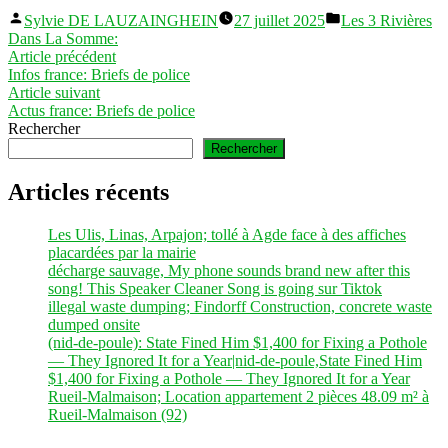
Publié
Publié
Sylvie DE LAUZAINGHEIN
27 juillet 2025
Les 3 Rivières
par
dans
Dans La Somme:
Navigation
Article
Article précédent
précédent :
Infos france: Briefs de police
de
Article
Article suivant
l’article
suivant :
Actus france: Briefs de police
Rechercher
Rechercher
Articles récents
Les Ulis, Linas, Arpajon; tollé à Agde face à des affiches
placardées par la mairie
décharge sauvage, My phone sounds brand new after this
song! This Speaker Cleaner Song is going sur Tiktok
illegal waste dumping; Findorff Construction, concrete waste
dumped onsite
(nid-de-poule): State Fined Him $1,400 for Fixing a Pothole
— They Ignored It for a Year|nid-de-poule,State Fined Him
$1,400 for Fixing a Pothole — They Ignored It for a Year
Rueil-Malmaison; Location appartement 2 pièces 48.09 m² à
Rueil-Malmaison (92)