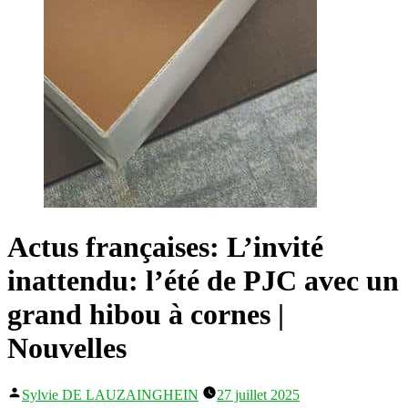
Actus françaises: L’invité
inattendu: l’été de PJC avec un
grand hibou à cornes |
Nouvelles
Publié
Sylvie DE LAUZAINGHEIN
27 juillet 2025