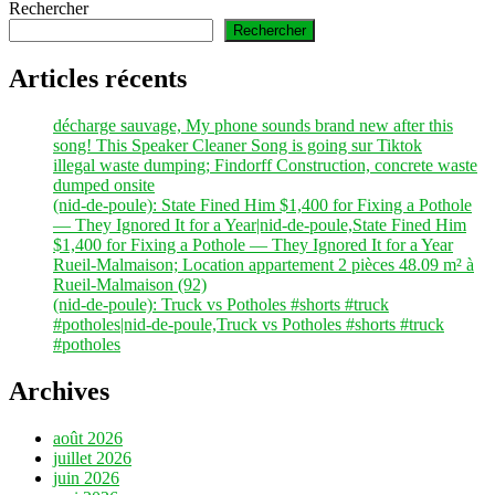
Rechercher
Rechercher
Articles récents
décharge sauvage, My phone sounds brand new after this
song! This Speaker Cleaner Song is going sur Tiktok
illegal waste dumping; Findorff Construction, concrete waste
dumped onsite
(nid-de-poule): State Fined Him $1,400 for Fixing a Pothole
— They Ignored It for a Year|nid-de-poule,State Fined Him
$1,400 for Fixing a Pothole — They Ignored It for a Year
Rueil-Malmaison; Location appartement 2 pièces 48.09 m² à
Rueil-Malmaison (92)
(nid-de-poule): Truck vs Potholes #shorts #truck
#potholes|nid-de-poule,Truck vs Potholes #shorts #truck
#potholes
Archives
août 2026
juillet 2026
juin 2026