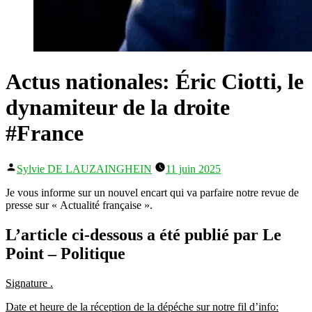
Actus nationales: Éric Ciotti, le
dynamiteur de la droite
#France
Publié
Sylvie DE LAUZAINGHEIN
11 juin 2025
par
Je vous informe sur un nouvel encart qui va parfaire notre revue de
presse sur « Actualité française ».
L’article ci-dessous a été publié par Le
Point – Politique
Signature .
Date et heure de la réception de la dépéche sur notre fil d’info: