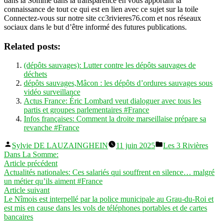
dans la Somme dans la transparence en vous apportant la
connaissance de tout ce qui est en lien avec ce sujet sur la toile
Connectez-vous sur notre site cc3rivieres76.com et nos réseaux
sociaux dans le but d’être informé des futures publications.
Related posts:
(dépôts sauvages): Lutter contre les dépôts sauvages de
déchets
dépôts sauvages,Mâcon : les dépôts d’ordures sauvages sous
vidéo surveillance
Actus France: Éric Lombard veut dialoguer avec tous les
partis et groupes parlementaires #France
Infos françaises: Comment la droite marseillaise prépare sa
revanche #France
Publié
Publié
Sylvie DE LAUZAINGHEIN
11 juin 2025
Les 3 Rivières
par
dans
Dans La Somme:
Navigation
Article
Article précédent
précédent :
Actualités nationales: Ces salariés qui souffrent en silence… malgré
de
un métier qu’ils aiment #France
l’article
Article
Article suivant
suivant :
Le Nîmois est interpellé par la police municipale au Grau-du-Roi et
est mis en cause dans les vols de téléphones portables et de cartes
bancaires