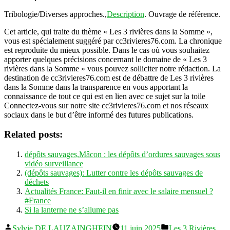
Tribologie/Diverses approches.,
Description
. Ouvrage de référence.
Cet article, qui traite du thème « Les 3 rivières dans la Somme »,
vous est spécialement suggéré par cc3rivieres76.com. La chronique
est reproduite du mieux possible. Dans le cas où vous souhaitez
apporter quelques précisions concernant le domaine de « Les 3
rivières dans la Somme » vous pouvez solliciter notre rédaction. La
destination de cc3rivieres76.com est de débattre de Les 3 rivières
dans la Somme dans la transparence en vous apportant la
connaissance de tout ce qui est en lien avec ce sujet sur la toile
Connectez-vous sur notre site cc3rivieres76.com et nos réseaux
sociaux dans le but d’être informé des futures publications.
Related posts:
dépôts sauvages,Mâcon : les dépôts d’ordures sauvages sous
vidéo surveillance
(dépôts sauvages): Lutter contre les dépôts sauvages de
déchets
Actualités France: Faut-il en finir avec le salaire mensuel ?
#France
Si la lanterne ne s’allume pas
Publié
Publié
Sylvie DE LAUZAINGHEIN
11 juin 2025
Les 3 Rivières