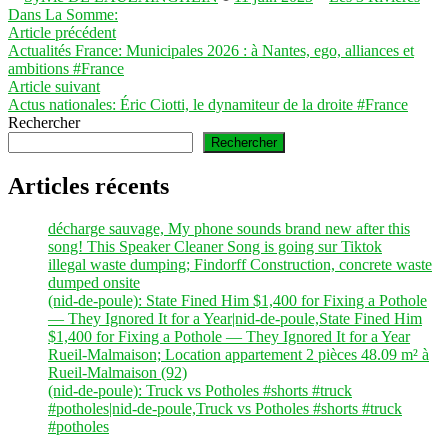
par
dans
Dans La Somme:
Navigation
Article
Article précédent
précédent :
Actualités France: Municipales 2026 : à Nantes, ego, alliances et
de
ambitions #France
l’article
Article
Article suivant
suivant :
Actus nationales: Éric Ciotti, le dynamiteur de la droite #France
Rechercher
Rechercher
Articles récents
décharge sauvage, My phone sounds brand new after this
song! This Speaker Cleaner Song is going sur Tiktok
illegal waste dumping; Findorff Construction, concrete waste
dumped onsite
(nid-de-poule): State Fined Him $1,400 for Fixing a Pothole
— They Ignored It for a Year|nid-de-poule,State Fined Him
$1,400 for Fixing a Pothole — They Ignored It for a Year
Rueil-Malmaison; Location appartement 2 pièces 48.09 m² à
Rueil-Malmaison (92)
(nid-de-poule): Truck vs Potholes #shorts #truck
#potholes|nid-de-poule,Truck vs Potholes #shorts #truck
#potholes