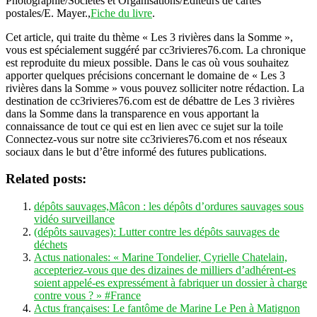
Photographie/Sociétés et Organisations/Éditeurs de cartes
postales/E. Mayer.,
Fiche du livre
.
Cet article, qui traite du thème « Les 3 rivières dans la Somme »,
vous est spécialement suggéré par cc3rivieres76.com. La chronique
est reproduite du mieux possible. Dans le cas où vous souhaitez
apporter quelques précisions concernant le domaine de « Les 3
rivières dans la Somme » vous pouvez solliciter notre rédaction. La
destination de cc3rivieres76.com est de débattre de Les 3 rivières
dans la Somme dans la transparence en vous apportant la
connaissance de tout ce qui est en lien avec ce sujet sur la toile
Connectez-vous sur notre site cc3rivieres76.com et nos réseaux
sociaux dans le but d’être informé des futures publications.
Related posts:
dépôts sauvages,Mâcon : les dépôts d’ordures sauvages sous
vidéo surveillance
(dépôts sauvages): Lutter contre les dépôts sauvages de
déchets
Actus nationales: « Marine Tondelier, Cyrielle Chatelain,
accepteriez-vous que des dizaines de milliers d’adhérent-es
soient appelé-es expressément à fabriquer un dossier à charge
contre vous ? » #France
Actus françaises: Le fantôme de Marine Le Pen à Matignon