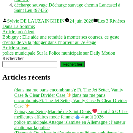
décharge sauvage,Décharge sauvage chemin Lancastel à
Saint Leu (97436)
Publié
Publié
Sylvie DE LAUZAINGHEIN
24 juin 2026
Les 3 Rivières
par
dans
Dans La Somme:
Navigation
Article
Article précédent
précédent :
Bobigny ; Elle aide une retraitée à monter ses courses, ce geste
de
d’entraide va la plonger dans l’horreur au 7e étage
l’article
Article
Article suivant
suivant :
police municipale,Sur la Police municipale sur Daily Motion
Rechercher
Rechercher
Articles récents
(dans ma rue paris encombrants): Ft. The Jet Setter, Vanity
Case & Clear Divider Case
|dans ma rue paris
encombrants,Ft. The Jet Setter, Vanity Case & Clear Divider
Case
Épinay-sur-Seine,Marché de Saint-Denis
Tout à 6 € ! Les
meilleures affaires mode femme
4 août 2026
police municipale,Attaque islamiste en Allemagne : l’auteur
abattu par la police
(Drancy): On a besoin d’avoir une politique ambitieuse les