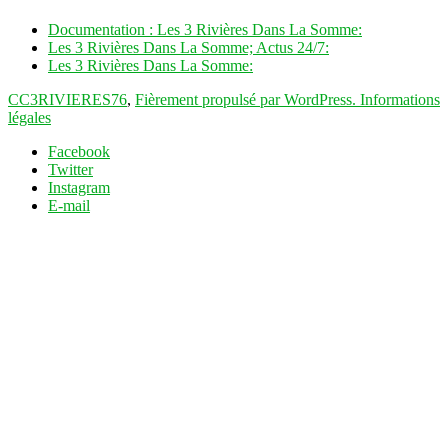
Documentation : Les 3 Rivières Dans La Somme:
Les 3 Rivières Dans La Somme; Actus 24/7:
Les 3 Rivières Dans La Somme:
CC3RIVIERES76
,
Fièrement propulsé par WordPress.
Informations
légales
Facebook
Twitter
Instagram
E-mail