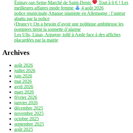
Épinay-sur-Seine,Marché de Saint-Denis
Tout à 6 € ! Les
meilleures affaires mode femme
4 août 2026
police municipale,Attaque islamiste en Allemagne : l’auteur
abattu par la police
(Drancy): On a besoin d’avoir une politique ambitieuse les
pompiers tirent la sonnette d’alarme
Les Ulis, Linas, Arpajon; tollé à Agde face à des affiches
placardées par la mairie
Archives
août 2026
juillet 2026
juin 2026
mai 2026
avril 2026
mars 2026
février 2026
janvier 2026
décembre 2025
novembre 2025
octobre 2025
septembre 2025
août 2025