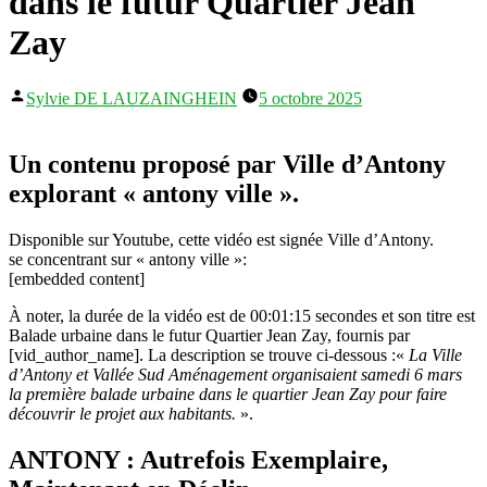
dans le futur Quartier Jean
Zay
Publié
Sylvie DE LAUZAINGHEIN
5 octobre 2025
par
Un contenu proposé par Ville d’Antony
explorant « antony ville ».
Disponible sur Youtube, cette vidéo est signée Ville d’Antony.
se concentrant sur « antony ville »:
[embedded content]
À noter, la durée de la vidéo est de 00:01:15 secondes et son titre est
Balade urbaine dans le futur Quartier Jean Zay, fournis par
[vid_author_name]. La description se trouve ci-dessous :«
La Ville
d’Antony et Vallée Sud Aménagement organisaient samedi 6 mars
la première balade urbaine dans le quartier Jean Zay pour faire
découvrir le projet aux habitants.
».
ANTONY : Autrefois Exemplaire,