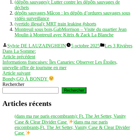
(dépôts sauvages): Lutter contre les dépôts sauvages de
déchets
dépôts sauvages,Mâcon : les dépôts d’ordures sauvages sous
vidéo surveillance
(vertido illegal): MRT train leaking #shorts
Montreuil sous bois,GabMorrison – Visite du quartier Jean
Moulin à Montreuil avec Kitrix & Zack La Blanche
Publié
Publié
Sylvie DE LAUZAINGHEIN
5 octobre 2025
Les 3 Rivières
par
dans
Dans La Somme:
Navigation
Article
Article précédent
précédent :
Informations françaises: Îles Canaries: Observer Les Étoiles,
de
unevelle offre de tourisme en mer
l’article
Article
Article suivant
suivant :
Bondy,GO À BONDY
Rechercher
Rechercher
Articles récents
(dans ma rue paris encombrants): Ft. The Jet Setter, Vanity
Case & Clear Divider Case
|dans ma rue paris
encombrants,Ft. The Jet Setter, Vanity Case & Clear Divider
Case