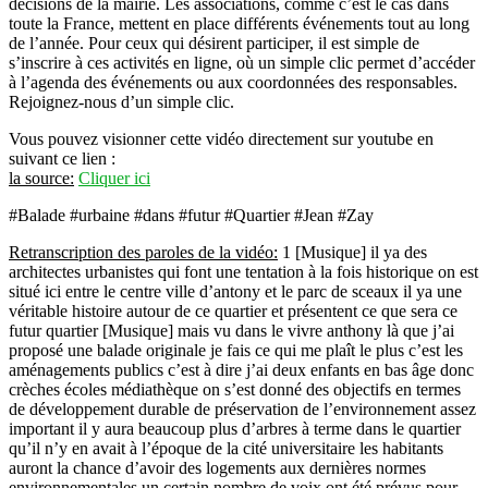
décisions de la mairie. Les associations, comme c’est le cas dans
toute la France, mettent en place différents événements tout au long
de l’année. Pour ceux qui désirent participer, il est simple de
s’inscrire à ces activités en ligne, où un simple clic permet d’accéder
à l’agenda des événements ou aux coordonnées des responsables.
Rejoignez-nous d’un simple clic.
Vous pouvez visionner cette vidéo directement sur youtube en
suivant ce lien :
la source:
Cliquer ici
#Balade #urbaine #dans #futur #Quartier #Jean #Zay
Retranscription des paroles de la vidéo:
1 [Musique] il ya des
architectes urbanistes qui font une tentation à la fois historique on est
situé ici entre le centre ville d’antony et le parc de sceaux il ya une
véritable histoire autour de ce quartier et présentent ce que sera ce
futur quartier [Musique] mais vu dans le vivre anthony là que j’ai
proposé une balade originale je fais ce qui me plaît le plus c’est les
aménagements publics c’est à dire j’ai deux enfants en bas âge donc
crèches écoles médiathèque on s’est donné des objectifs en termes
de développement durable de préservation de l’environnement assez
important il y aura beaucoup plus d’arbres à terme dans le quartier
qu’il n’y en avait à l’époque de la cité universitaire les habitants
auront la chance d’avoir des logements aux dernières normes
environnementales un certain nombre de voix ont été prévus pour